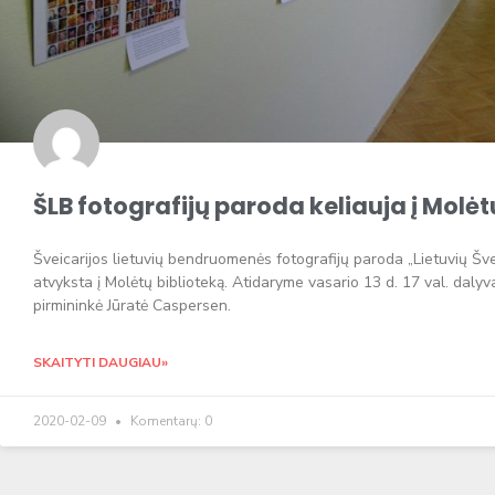
ŠLB fotografijų paroda keliauja į Molėt
Šveicarijos lietuvių bendruomenės fotografijų paroda „Lietuvių Šve
atvyksta į Molėtų biblioteką. Atidaryme vasario 13 d. 17 val. daly
pirmininkė Jūratė Caspersen.
SKAITYTI DAUGIAU»
2020-02-09
Komentarų: 0