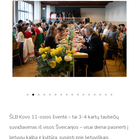
šventės:
ŠLB Kovo 11-osios šventė – tai 3-4 kartų tautiečių
suvažiavimas iš visos Šveicarijos – visai dienai pasinerti į
lietuvių kalbą ir kultūrą, susėsti prie lietuviškais