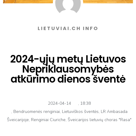
LIETUVIAI.CH INFO
2024-ųjų metų Lietuvos
Nepriklausomybės
atkūrimo dienos šventė
2024-04-14
,
18:38
,
Bendruomenės renginiai
,
Lietuviškos šventės
,
LR Ambasada
Šveicarijoje
,
Renginiai Ciuriche
,
Šveicarijos lietuvių choras "Rasa"