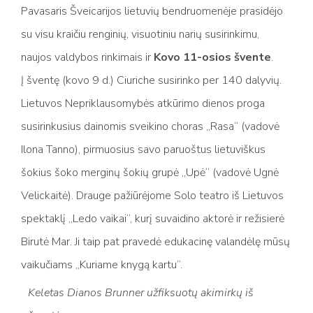
Pavasaris Šveicarijos lietuvių bendruomenėje prasidėjo
su visu kraičiu renginių, visuotiniu narių susirinkimu,
naujos valdybos rinkimais ir
Kovo 11-osios švente
.
Į šventę (kovo 9 d.) Ciuriche susirinko per 140 dalyvių.
Lietuvos Nepriklausomybės atkūrimo dienos proga
susirinkusius dainomis sveikino choras „Rasa“ (vadovė
Ilona Tanno), pirmuosius savo paruoštus lietuviškus
šokius šoko merginų šokių grupė „Upė“ (vadovė Ugnė
Velickaitė). Drauge pažiūrėjome Solo teatro iš Lietuvos
spektaklį „Ledo vaikai“, kurį suvaidino aktorė ir režisierė
Birutė Mar. Ji taip pat pravedė edukacinę valandėlę mūsų
vaikučiams „Kuriame knygą kartu“.
Keletas Dianos Brunner užfiksuotų akimirkų iš