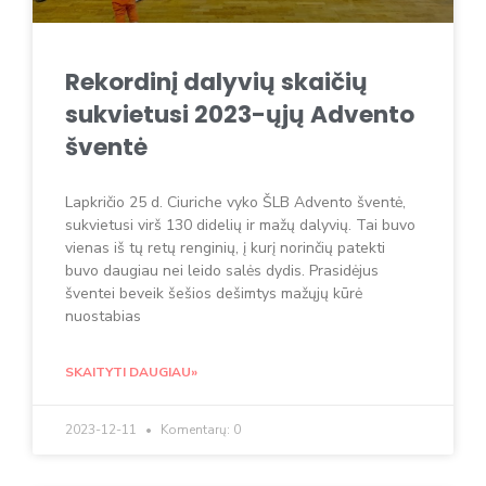
Rekordinį dalyvių skaičių
sukvietusi 2023-ųjų Advento
šventė
Lapkričio 25 d. Ciuriche vyko ŠLB Advento šventė,
sukvietusi virš 130 didelių ir mažų dalyvių. Tai buvo
vienas iš tų retų renginių, į kurį norinčių patekti
buvo daugiau nei leido salės dydis. Prasidėjus
šventei beveik šešios dešimtys mažųjų kūrė
nuostabias
SKAITYTI DAUGIAU»
2023-12-11
Komentarų: 0