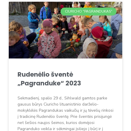
CIURICHO "PAGRANDUKAS"
Rudenėlio šventė
„Pagranduke“ 2023
Sekmadienį, spalio 29 d., Sihlwald gamtos parke
gausus būrys Ciuricho lituanistinio darželio-
mokyklėlės Pagrandukas vaikučių ir jų tėvelių rinkosi
į tradicinę Rudenėlio šventę. Prie šventės prisijungė
net šešios naujos šeimos, kurios domėjosi
Pagranduko veikla ir sėkmingai įsiliejo į būrį ir į