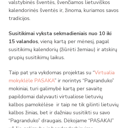
valstybinės šventės, švenčiamos lietuviškos
kalendorinės šventės ir, žinoma, kuriamos savos
tradicijos.
Susitikimai vyksta
sekmadieniais nuo 10 iki
15 valandos
, vieną kartą per mėnesį, pagal
susitikimų kalendorių (žiūrėti žemiau) ir atskirų
grupių susitikimų laikus.
Taip pat yra vykdomas projektas su “
Virtualia
mokyklėle PASAKA
” ir norintys “Pagranduko”
mokiniai, turi galimybė kartą per savaitę
papildomai dalyvauti virtualiose lietuvių
kalbos pamokėlėse ir taip ne tik gilinti lietuvių
kalbos žinias, bet ir dažniau susitikti su savo
“Pagranduko” draugais. Dėkojame “PASAKAI”