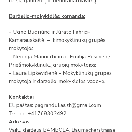
už šią galimybę ir bendradarbiavimą.
Darželio-mokyklėlės komanda:
– Ugnė Budriūnė ir Jūratė Fahrig-
Kamarauskaitė – Ikimokyklinukų grupės
mokytojos;
– Neringa Mannerheim ir Emilija Rosinienė –
Priešmokyklinukų grupių mokytojos;
– Laura Lipkevičienė – Mokyklinukų grupės
mokytoja ir darželio-mokyklėlės vadovė.
Kontaktai
:
El. paštas: pagrandukas.zh@gmail.com
Tel. nr.: +41768303492
Adresas
:
Vaikų darželis BAMBOLA, Baumackerstrasse