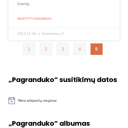
šventę.
SKAITYTI DAUGIAU»
2023-11-04
Komentarų: 0
1
2
3
4
5
„Pagranduko” susitikimų datos
Nėra artėjančių renginiai
Notice
„Pagranduko” albumas