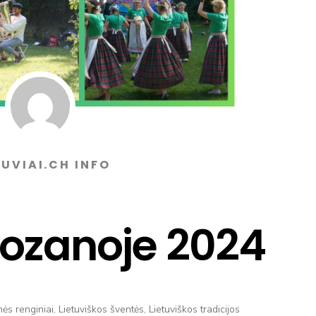
TUVIAI.CH INFO
Lozanoje 2024
s renginiai
,
Lietuviškos šventės
,
Lietuviškos tradicijos