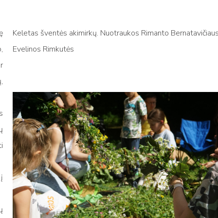
ę
Keletas šventės akimirkų. Nuotraukos Rimanto Bernatavičiaus
,
Evelinos Rimkutės
r
,
s
ų
i
į
ų