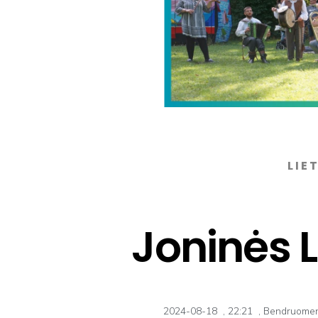
LIE
Joninės 
2024-08-18
,
22:21
,
Bendruomenė