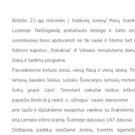
Birželio 21-ąją rinkomės į tradicinę Joninių/ Rasų švent
Lozanoje. Neišsigandę pranašauto lietingo ir šalto oro
susirinkusieji buvo apdovanoti ne tik saule ir šiluma, bet i
folkloro kapelos „Robaksai“ iš Vilniaus nenuilstama dainų
šokių ir žaidimų programa.
Pasveikinome keturis Jonus, vieną Rasą ir vieną Janiną. Tri
lietuvių liaudies šokius sušoko Šveicarijos lietuvių moter
šokių grupė „Upė“. Temstant vaikučiai leidosi ieškot
paparčio žiedo (ir jį rado!), o „užmigus“ saulei, dainavome
prie laužo ir išplukdėme nusipintus vainikus su žvakelėmis 
kitą Lemano ežero krantą. Šventėje dalyvavo 147 dalyviai.
Didžiausią padėką siunčiame Joninių šventės ilgameči