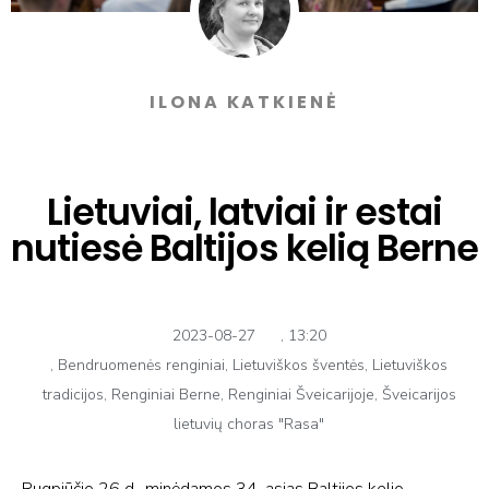
ILONA KATKIENĖ
Lietuviai, latviai ir estai
nutiesė Baltijos kelią Berne
2023-08-27
,
13:20
,
Bendruomenės renginiai
,
Lietuviškos šventės
,
Lietuviškos
tradicijos
,
Renginiai Berne
,
Renginiai Šveicarijoje
,
Šveicarijos
lietuvių choras "Rasa"