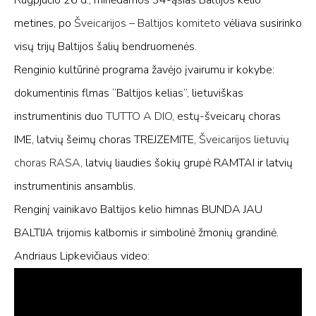
Rugpjūčio 26 d., minėdamos 34-ąsias Baltijos kelio
metines, po
Šveicarijos
–
Baltijos komiteto
vėliava susirinko
visų trijų Baltijos šalių bendruomenės.
Renginio kultūrinė programa žavėjo įvairumu ir kokybe:
dokumentinis flmas “Baltijos kelias”, lietuviškas
instrumentinis duo
TUTTO A DIO
, estų-šveicarų choras
IME, latvių šeimų choras TREJZEMITE,
Šveicarijos lietuvių
choras RASA
, latvių liaudies šokių grupė RAMTAI ir latvių
instrumentinis ansamblis.
Renginį vainikavo Baltijos kelio himnas BUNDA JAU
BALTIJA trijomis kalbomis ir simbolinė žmonių grandinė.
Andriaus Lipkevičiaus video: