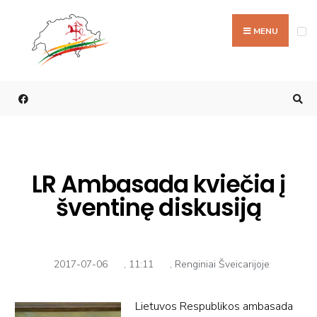
MENU
ILONA KATKIENĖ
LR Ambasada kviečia į
šventinę diskusiją
2017-07-06
,
11:11
,
Renginiai Šveicarijoje
Lietuvos Respublikos ambasada