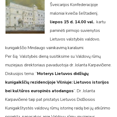
Šveicarijos Konfederacijoje
maloniai kviečia šeštadienį,
liepos 15 d. 14.00 val.
kartu
paminėti pirmojo suvienytos
Lietuvos valstybės valdovo,
kunigaikščio Mindaugo vainikavimą karaliumi.
Per šią Valstybės dieną susitiksime su Valdovų rūmų
muziejaus direktoriaus pavaduotoja dr. Jolanta Karpavičiene.
Diskusijos tema: “
Moterys Lietuvos didžiųjų
kunigaikščių rezidencijoje Vilniuje: Lietuvos istorijos
bei kultūros europinės atodangos
”. Dr. Jolanta
Karpavičienė taip pat pristatys Lietuvos Didžiosios
Kunigaikštystės valdovų rūmų istorinę raidą bei jų atkūrimo
projektą, papasakos apie Valdovų rūmų muziejaus