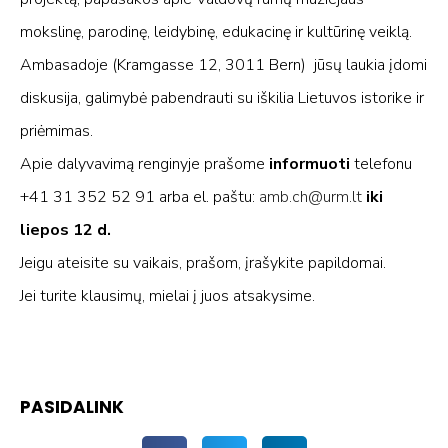
mokslinę, parodinę, leidybinę, edukacinę ir kultūrinę veiklą.
Ambasadoje (Kramgasse 12, 3011 Bern) jūsų laukia įdomi
diskusija, galimybė pabendrauti su iškilia Lietuvos istorike ir
priėmimas.
Apie dalyvavimą renginyje prašome
informuoti
telefonu
+41 31 352 52 91 arba el. paštu:
amb.ch@urm.lt
iki
liepos 12 d.
Jeigu ateisite su vaikais, prašom, įrašykite papildomai.
Jei turite klausimų, mielai į juos atsakysime.
PASIDALINK