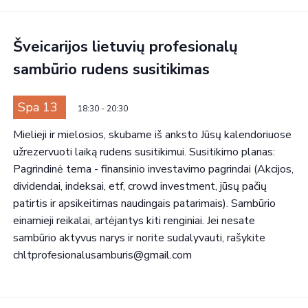
Šveicarijos lietuvių profesionalų
sambūrio rudens susitikimas
Spa 13
18:30
-
20:30
Mielieji ir mielosios, skubame iš anksto Jūsų kalendoriuose
užrezervuoti laiką rudens susitikimui. Susitikimo planas:
Pagrindinė tema - finansinio investavimo pagrindai (Akcijos,
dividendai, indeksai, etf, crowd investment, jūsų pačių
patirtis ir apsikeitimas naudingais patarimais). Sambūrio
einamieji reikalai, artėjantys kiti renginiai. Jei nesate
sambūrio aktyvus narys ir norite sudalyvauti, rašykite
chltprofesionalusamburis@gmail.com