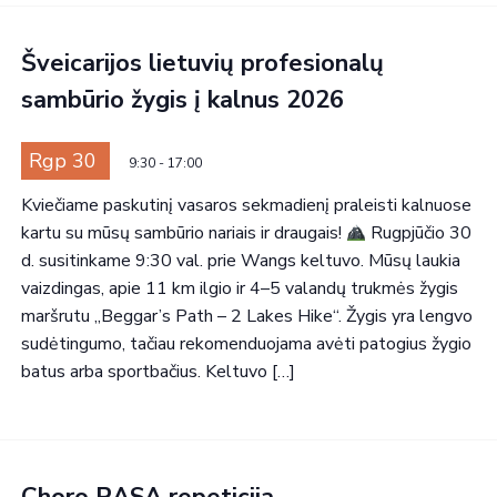
Šveicarijos lietuvių profesionalų
sambūrio žygis į kalnus 2026
Rgp 30
9:30
-
17:00
Kviečiame paskutinį vasaros sekmadienį praleisti kalnuose
kartu su mūsų sambūrio nariais ir draugais!
Rugpjūčio 30
d. susitinkame 9:30 val. prie Wangs keltuvo. Mūsų laukia
vaizdingas, apie 11 km ilgio ir 4–5 valandų trukmės žygis
maršrutu „Beggar’s Path – 2 Lakes Hike“. Žygis yra lengvo
sudėtingumo, tačiau rekomenduojama avėti patogius žygio
batus arba sportbačius. Keltuvo […]