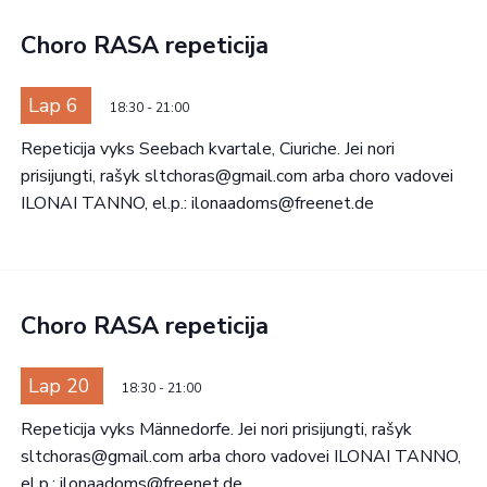
Choro RASA repeticija
Lap 6
18:30
-
21:00
Repeticija vyks Seebach kvartale, Ciuriche. Jei nori
prisijungti, rašyk sltchoras@gmail.com arba choro vadovei
ILONAI TANNO, el.p.: ilonaadoms@freenet.de
Choro RASA repeticija
Lap 20
18:30
-
21:00
Repeticija vyks Männedorfe. Jei nori prisijungti, rašyk
sltchoras@gmail.com arba choro vadovei ILONAI TANNO,
el.p.: ilonaadoms@freenet.de