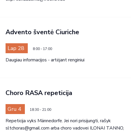
Advento šventė Ciuriche
Lap 28
8:00
-
17:00
Daugiau informacijos - artėjant renginiui
Choro RASA repeticija
Gru 4
18:30
-
21:00
Repeticija vyks Männedorfe. Jei nori prisijungti, rašyk
sltchoras@gmail.com arba choro vadovei ILONAI TANNO,