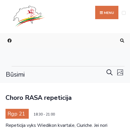
MENU
Rengi
Re
Paieška
Būsimi
Nuotr
Vi
paieš
Select
List
Na
ir
date.
of
Choro RASA repeticija
perži
events
navig
Rgp 21
in
18:30
-
21:00
Photo
Repeticija vyks Wiedikon kvartale, Ciuriche. Jei nori