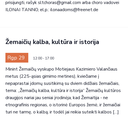
prisijungti, rašyk sltchoras@gmail.com arba choro vadovei
View
ILONAI TANNO, el.p.: ilonaadoms@freenet.de
Žemaičių kalba, kultūra ir istorija
Rgp 29
12:00
-
17:00
Minint Žemaičių vyskupo Motiejaus Kazimiero Valančiaus
metus (225-ąsias gimimo metines), kviečiame į
nepaprastai įdomų susitikimą su dviem didžiais žemaičiais,
tema: „Žemaičių kalba, kultūra ir istorija“ Žemaičių kultūros
draugijos nariai jau seniai įrodinėja, kad Žemaitija - ne
etnografinis regionas, o istorinė Europos žemė, ir žemaičiai
turi ne tarmę, o kalbą, ir todėl jai reikia suteikti kalbos […]