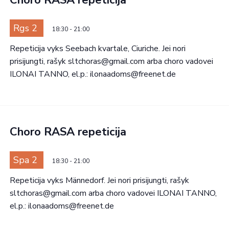
Choro RASA repeticija
Rgs 2
18:30
-
21:00
Repeticija vyks Seebach kvartale, Ciuriche. Jei nori
prisijungti, rašyk sltchoras@gmail.com arba choro vadovei
ILONAI TANNO, el.p.: ilonaadoms@freenet.de
Choro RASA repeticija
Spa 2
18:30
-
21:00
Repeticija vyks Männedorf. Jei nori prisijungti, rašyk
sltchoras@gmail.com arba choro vadovei ILONAI TANNO,
el.p.: ilonaadoms@freenet.de