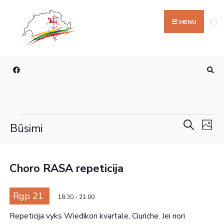
MENU
Rengi
Re
Paieška
Būsimi
Nuotr
Vi
paieš
Select
List
Na
ir
date.
of
Choro RASA repeticija
perži
events
navig
Rgp 21
in
18:30
-
21:00
Photo
Repeticija vyks Wiedikon kvartale, Ciuriche. Jei nori