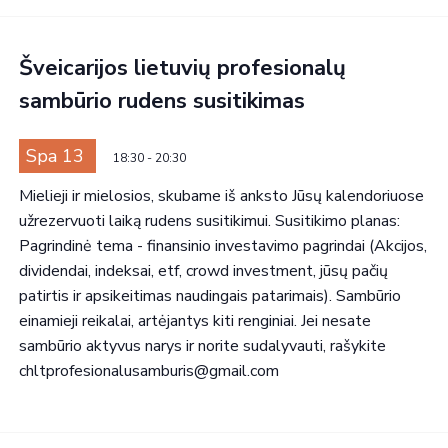
Šveicarijos lietuvių profesionalų
sambūrio rudens susitikimas
Spa 13
18:30
-
20:30
Mielieji ir mielosios, skubame iš anksto Jūsų kalendoriuose
užrezervuoti laiką rudens susitikimui. Susitikimo planas:
Pagrindinė tema - finansinio investavimo pagrindai (Akcijos,
dividendai, indeksai, etf, crowd investment, jūsų pačių
patirtis ir apsikeitimas naudingais patarimais). Sambūrio
einamieji reikalai, artėjantys kiti renginiai. Jei nesate
sambūrio aktyvus narys ir norite sudalyvauti, rašykite
chltprofesionalusamburis@gmail.com