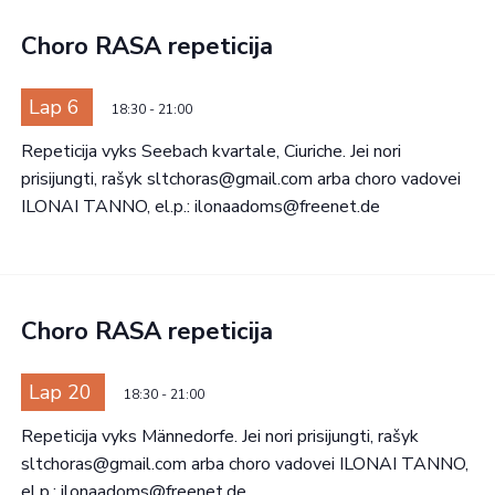
Choro RASA repeticija
Lap 6
18:30
-
21:00
Repeticija vyks Seebach kvartale, Ciuriche. Jei nori
prisijungti, rašyk sltchoras@gmail.com arba choro vadovei
ILONAI TANNO, el.p.: ilonaadoms@freenet.de
Choro RASA repeticija
Lap 20
18:30
-
21:00
Repeticija vyks Männedorfe. Jei nori prisijungti, rašyk
sltchoras@gmail.com arba choro vadovei ILONAI TANNO,
el.p.: ilonaadoms@freenet.de