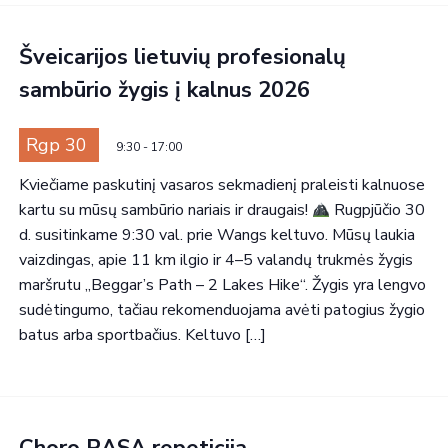
Šveicarijos lietuvių profesionalų
sambūrio žygis į kalnus 2026
Rgp 30
9:30
-
17:00
Kviečiame paskutinį vasaros sekmadienį praleisti kalnuose
kartu su mūsų sambūrio nariais ir draugais!
Rugpjūčio 30
d. susitinkame 9:30 val. prie Wangs keltuvo. Mūsų laukia
vaizdingas, apie 11 km ilgio ir 4–5 valandų trukmės žygis
maršrutu „Beggar’s Path – 2 Lakes Hike“. Žygis yra lengvo
sudėtingumo, tačiau rekomenduojama avėti patogius žygio
batus arba sportbačius. Keltuvo […]