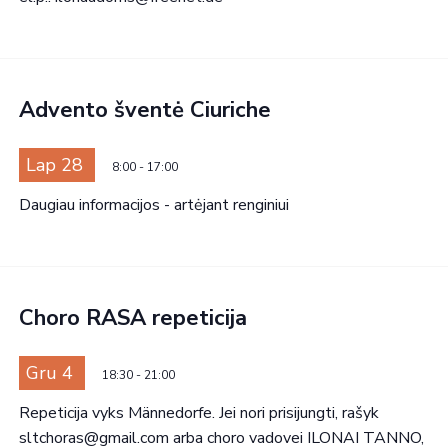
Advento šventė Ciuriche
Lap 28
8:00
-
17:00
Daugiau informacijos - artėjant renginiui
Choro RASA repeticija
Gru 4
18:30
-
21:00
Repeticija vyks Männedorfe. Jei nori prisijungti, rašyk
sltchoras@gmail.com arba choro vadovei ILONAI TANNO,