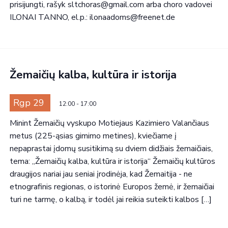
prisijungti, rašyk sltchoras@gmail.com arba choro vadovei
View
ILONAI TANNO, el.p.: ilonaadoms@freenet.de
Žemaičių kalba, kultūra ir istorija
Rgp 29
12:00
-
17:00
Minint Žemaičių vyskupo Motiejaus Kazimiero Valančiaus
metus (225-ąsias gimimo metines), kviečiame į
nepaprastai įdomų susitikimą su dviem didžiais žemaičiais,
tema: „Žemaičių kalba, kultūra ir istorija“ Žemaičių kultūros
draugijos nariai jau seniai įrodinėja, kad Žemaitija - ne
etnografinis regionas, o istorinė Europos žemė, ir žemaičiai
turi ne tarmę, o kalbą, ir todėl jai reikia suteikti kalbos […]