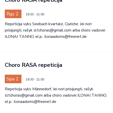
Choro RASA repeticija
Rgs 2
18:30
-
21:00
Repeticija vyks Seebach kvartale, Ciuriche. Jei nori
prisijungti, rašyk sltchoras@gmail.com arba choro vadovei
ILONAI TANNO, el.p.: ilonaadoms@freenet.de
Choro RASA repeticija
Spa 2
18:30
-
21:00
Repeticija vyks Männedorf. Jei nori prisijungti, rašyk
sltchoras@gmail.com arba choro vadovei ILONAI TANNO,
el.p.: ilonaadoms@freenet.de