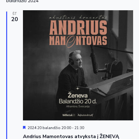
balandžio 2024
ŠT
20
Siūloma
2024 20 balandžio 20:00
-
21:30
Andrius Mamontovas atvyksta į ŽENEVĄ