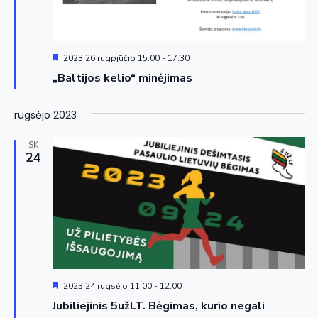
Siūloma
2023 26 rugpjūčio 15:00
-
17:30
„Baltijos kelio“ minėjimas
rugsėjo 2023
SK
24
Siūloma
2023 24 rugsėjo 11:00
-
12:00
Jubiliejinis 5užLT. Bėgimas, kurio negali