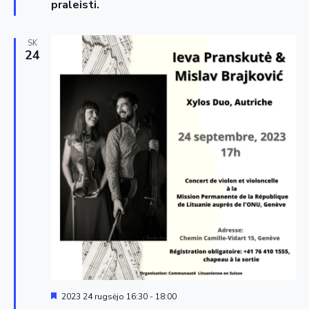
praleisti.
SK
24
Siūloma
2023 24 rugsėjo 16:30
-
18:00