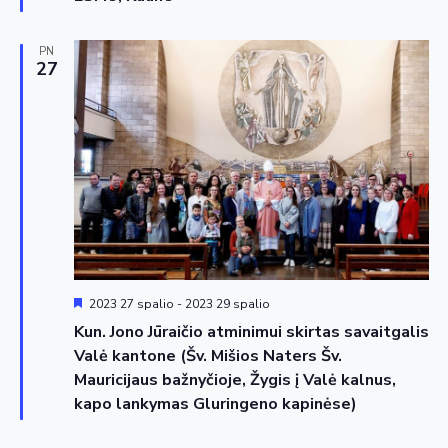
PN
27
Siūloma
2023 27 spalio
-
2023 29 spalio
Kun. Jono Jūraičio atminimui skirtas savaitgalis
Valė kantone (Šv. Mišios Naters Šv.
Mauricijaus bažnyčioje, Žygis į Valė kalnus,
kapo lankymas Gluringeno kapinėse)