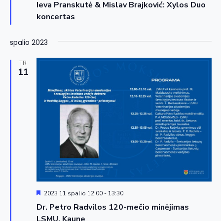
Ieva Pranskutė & Mislav Brajković: Xylos Duo
koncertas
spalio 2023
TR
11
Siūloma
2023 11 spalio 12:00
-
13:30
Dr. Petro Radvilos 120-mečio minėjimas
LSMU, Kaune