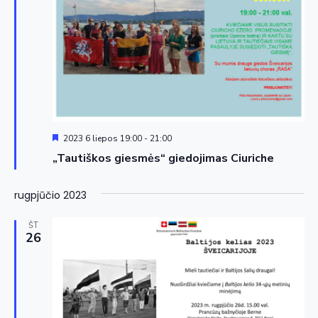
Siūloma
2023 6 liepos 19:00
-
21:00
„Tautiškos giesmės“ giedojimas Ciuriche
rugpjūčio 2023
ŠT
26