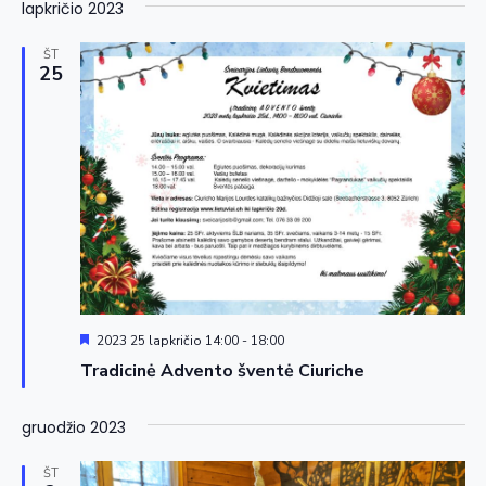
lapkričio 2023
ŠT
25
Siūloma
2023 25 lapkričio 14:00
-
18:00
Tradicinė Advento šventė Ciuriche
gruodžio 2023
ŠT