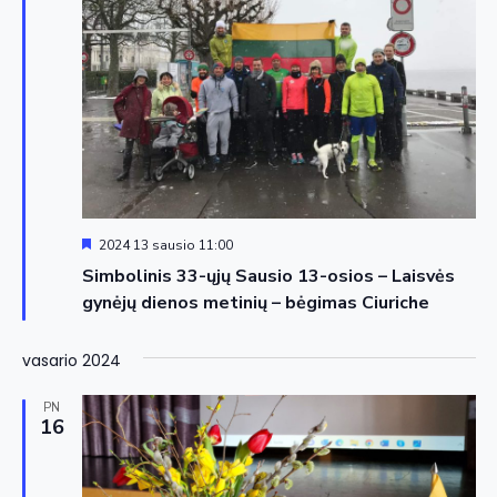
Siūloma
2024 13 sausio 11:00
Simbolinis 33-ųjų Sausio 13-osios – Laisvės
gynėjų dienos metinių – bėgimas Ciuriche
vasario 2024
PN
16