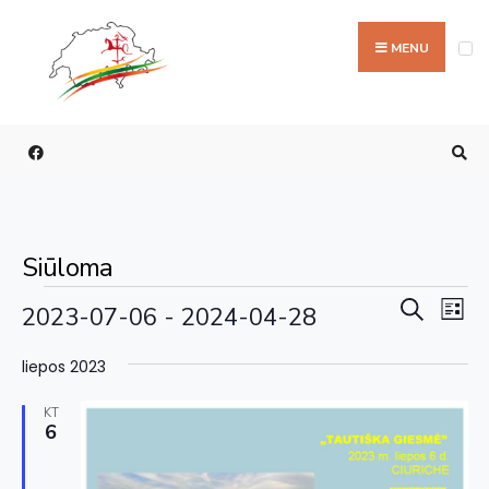
MENU
Siūloma
Rengi
Re
Paieška
2023-07-06
 - 
2024-04-28
Sąraš
Vi
paieš
Pasirinkti
Na
liepos 2023
ir
datą
perži
KT
6
navig