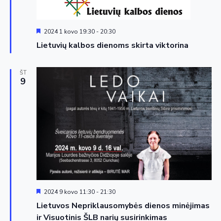
Siūloma
2024 1 kovo 19:30
-
20:30
Lietuvių kalbos dienoms skirta viktorina
ŠT
9
Siūloma
2024 9 kovo 11:30
-
21:30
Lietuvos Nepriklausomybės dienos minėjimas
ir Visuotinis ŠLB narių susirinkimas