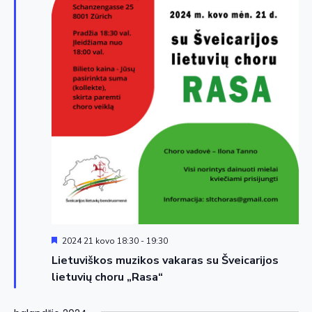
Siūloma
2024 21 kovo 18:30
-
19:30
Lietuviškos muzikos vakaras su Šveicarijos
lietuvių choru „Rasa“