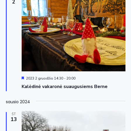
2
Siūloma
2023 2 gruodžio 14:30
-
20:00
Kalėdinė vakaronė suaugusiems Berne
sausio 2024
ŠT
13