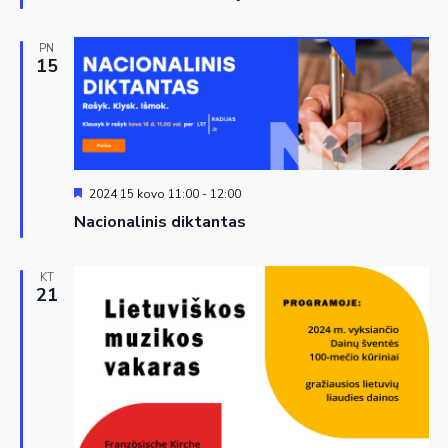
PN
15
Siūloma
2024 15 kovo 11:00
-
12:00
Nacionalinis diktantas
KT
21