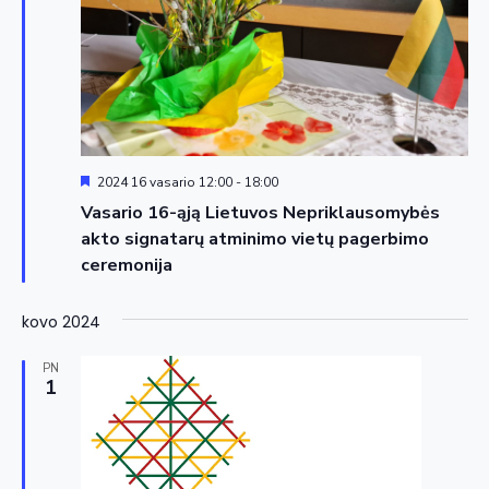
Siūloma
2024 16 vasario 12:00
-
18:00
Vasario 16-ąją Lietuvos Nepriklausomybės
akto signatarų atminimo vietų pagerbimo
ceremonija
kovo 2024
PN
1