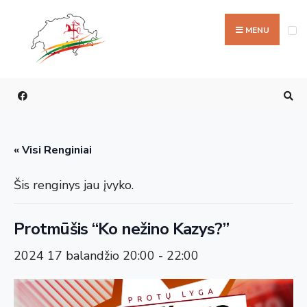
Ieškoti:
Skip
to
MENU
content
« Visi Renginiai
Šis renginys jau įvyko.
Protmūšis “Ko nežino Kazys?”
2024 17 balandžio 20:00
-
22:00