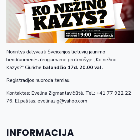
Norintys dalyvauti Šveicarijos lietuvių jaunimo
bendruomenės rengiamame protmūšyje „Ko nežino
Kazys?“ Ciuriche
balandžio 17d. 20.00 val.
Registracijos nuoroda žemiau.
Kontaktas: Evelina Zigmantavičiūtė, Tel.: +41 77 922 22
76, El.paštas: evelinazig@yahoo.com
INFORMACIJA