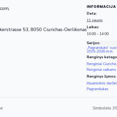
INFORMACIJA
.com,
Data:
11 sausio
Laikas:
rstrasse 53, 8050 Ciurichas-Oerlikonas
10:00 - 14:00
Serijos:
„Pagranduko” susit
2025-2026 m.m.
Renginys kategor
Renginiai Ciuriche
,
Renginiai vaikams
Renginys žymos:
lituanistinis daržel
Pagrandukas
ne
Simbolinis 3