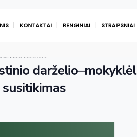
NIS
KONTAKTAI
RENGINIAI
STRAIPSNIAI
ikimai 2025-2026 m.m.
istinio darželio–mokyklė
susitikimas