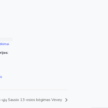
ikimai
ijos:
is
5-ųjų Sausio 13-osios bėgimas Vevey