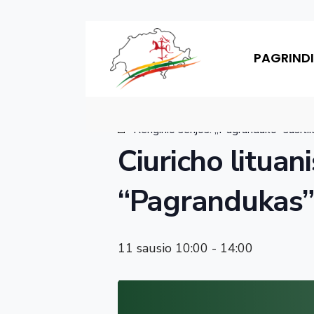
Skip
« Visi Renginiai
to
PAGRINDI
content
Šis renginys jau įvyko.
Renginio serijos:
„Pagranduko” susit
Ciuricho lituan
“Pagrandukas” 
11 sausio 10:00
-
14:00