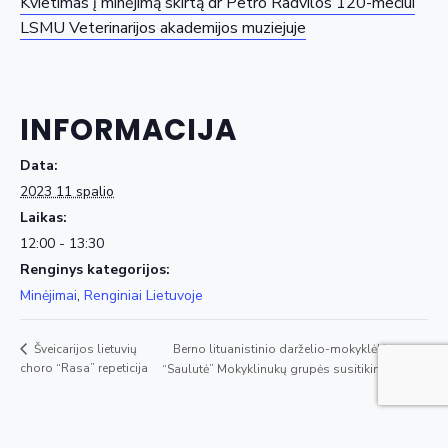
Kvietimas į minėjimą skirtą dr Petro Radvilos 120-mečiui
LSMU Veterinarijos akademijos muziejuje
INFORMACIJA
Data:
2023 11 spalio
Laikas:
12:00 - 13:30
Renginys kategorijos:
Minėjimai
,
Renginiai Lietuvoje
Berno lituanistinio darželio-mokyklėlės
Šveicarijos lietuvių
choro “Rasa” repeticija
“Saulutė” Mokyklinukų grupės susitikimas
Copyright © 2020 - ŠLB