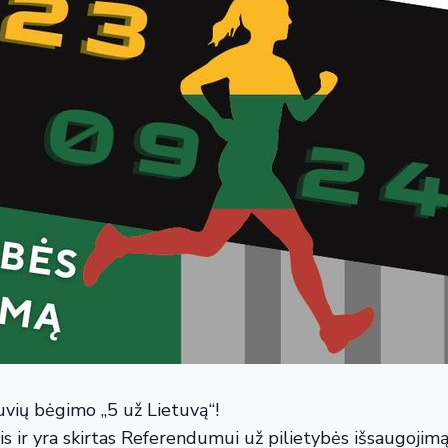
tuvių bėgimo „5 už Lietuvą“!
s ir yra skirtas Referendumui už pilietybės išsaugojimą