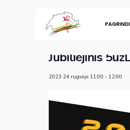
Skip
« Visi Renginiai
to
PAGRINDI
content
Šis renginys jau įvyko.
Jubiliejinis 5už
2023 24 rugsėjo 11:00
-
12:00