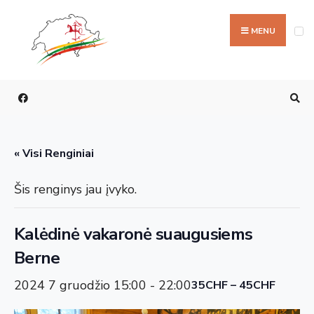
Ieškoti:
Skip
to
MENU
content
« Visi Renginiai
Šis renginys jau įvyko.
Kalėdinė vakaronė suaugusiems
Berne
2024 7 gruodžio 15:00
-
22:00
35CHF – 45CHF