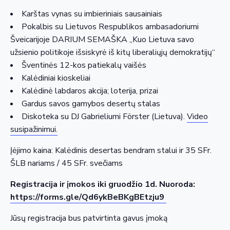
Karštas vynas su imbieriniais sausainiais
Pokalbis su Lietuvos Respublikos ambasadoriumi
Šveicarijoje DARIUM SEMAŠKA „Kuo Lietuva savo
užsienio politikoje išsiskyrė iš kitų liberaliųjų demokratijų“
Šventinės 12-kos patiekalų vaišės
Kalėdiniai kioskeliai
Kalėdinė labdaros akcija; loterija, prizai
Gardus savos gamybos desertų stalas
Diskoteka su DJ Gabrieliumi Förster (Lietuva).
Video
susipažinimui.
Įėjimo kaina: Kalėdinis desertas bendram stalui ir 35 SFr.
ŠLB nariams / 45 SFr. svečiams
Registracija
ir įmokos iki gruodžio 1d. Nuoroda:
https://forms.gle/Qd6ykBeBKgBEtzju9
Jūsų registracija bus patvirtinta gavus įmoką