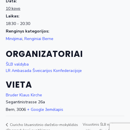
Data:
10 kovo
Laikas:
18:30 - 20:30
Renginys kategorijos:
Minėjimai
,
Renginiai Berne
ORGANIZATORIAI
ŠLB valdyba
LR Ambasada Šveicarijos Konfederacijoje
VIETA
Bruder Klaus Kirche
Segantinistrasse 26a
Bern
,
3006
+ Google žemėlapis
Visuotinis ŠLB narių
Ciuricho lituanistinio darželio–mokyklėlės