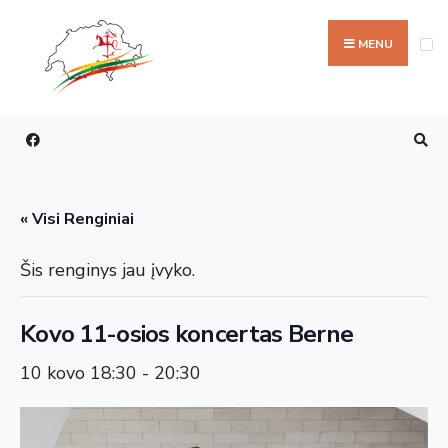
Ieškoti:
Skip
to
MENU
content
« Visi Renginiai
Šis renginys jau įvyko.
Kovo 11-osios koncertas Berne
10 kovo 18:30
-
20:30