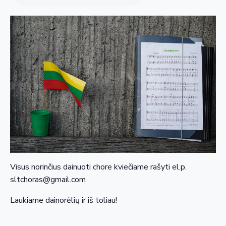
Visus norinčius dainuoti chore kviečiame rašyti el.p.
sltchoras@gmail.com
Laukiame dainorėlių ir iš toliau!