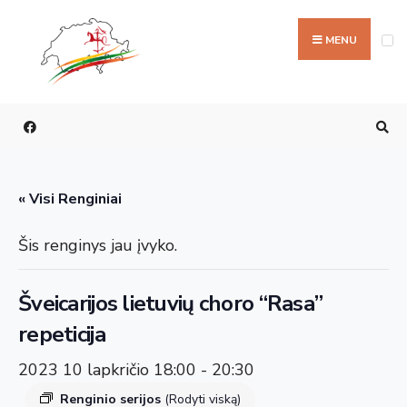
Ieškoti:
Skip
to
MENU
content
« Visi Renginiai
Šis renginys jau įvyko.
Šveicarijos lietuvių choro “Rasa”
repeticija
2023 10 lapkričio 18:00
-
20:30
Renginio serijos
(Rodyti viską)