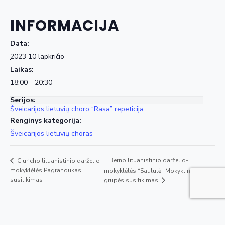
INFORMACIJA
Data:
2023 10 lapkričio
Laikas:
18:00 - 20:30
Serijos:
Šveicarijos lietuvių choro “Rasa” repeticija
Renginys kategorija:
Šveicarijos lietuvių choras
Berno lituanistinio darželio-
Ciuricho lituanistinio darželio–
mokyklėlės Pagrandukas”
mokyklėlės “Saulutė” Mokyklinukų
susitikimas
grupės susitikimas
Copyright © 2020 - ŠLB