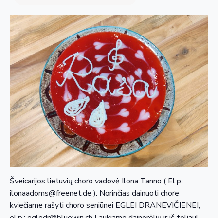
Šveicarijos lietuvių choro vadovė Ilona Tanno ( El.p.:
ilonaadoms@freenet.de ). Norinčias dainuoti chore
kviečiame rašyti choro seniūnei EGLEI DRANEVIČIENEI,
el.p.: egledr@bluewin.ch Laukiame dainorėlių ir iš toliau!