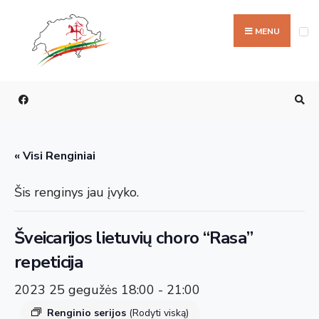
Ieškoti:
Skip
to
MENU
content
« Visi Renginiai
Šis renginys jau įvyko.
Šveicarijos lietuvių choro “Rasa”
repeticija
2023 25 gegužės 18:00
-
21:00
Renginio serijos
(Rodyti viską)