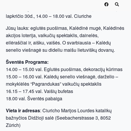
Kvietimas į tradicinę A D V E N T O šventę 2024 metų
lapkričio 30d., 14.00 – 18.00 val. Ciuriche
Jūsų lauks: eglutės puošimas, Kalėdinė mugė, Kalėdinės
akcijos loterija, vaikučių spektaklis, dainelės,
eilėraščiai ir, aišku, vaišės. O svarbiausia – Kalėdų
senelio viešnagė su dideliu maišu lietuviškų dovanų.
Šventės Programa:
14.00 – 15.00 val. Eglutės puošimas, dekoracijų kūrimas
15.00 – 16.00 val. Kalėdų senelio viešnagė, darželio –
mokyklėlės “Pagrandukas” vaikučių spektaklis
16.15 – 17.45 val. Vaišių bufetas
18.00 val. Šventės pabaiga
Vieta ir adresas
: Ciuricho Marijos Lourdes katalikų
bažnyčios Didžioji salė (Seebacherstrasse 3, 8052
Zürich)