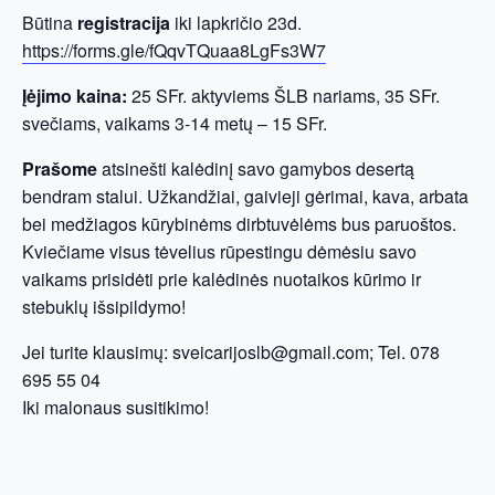
Būtina
registracija
iki lapkričio 23d.
https://forms.gle/fQqvTQuaa8LgFs3W7
Įėjimo kaina:
25 SFr. aktyviems ŠLB nariams, 35 SFr.
svečiams, vaikams 3-14 metų – 15 SFr.
Prašome
atsinešti kalėdinį savo gamybos desertą
bendram stalui. Užkandžiai, gaivieji gėrimai, kava, arbata
bei medžiagos kūrybinėms dirbtuvėlėms bus paruoštos.
Kviečiame visus tėvelius rūpestingu dėmėsiu savo
vaikams prisidėti prie kalėdinės nuotaikos kūrimo ir
stebuklų išsipildymo!
Jei turite klausimų: sveicarijoslb@gmail.com; Tel. 078
695 55 04
Iki malonaus susitikimo!