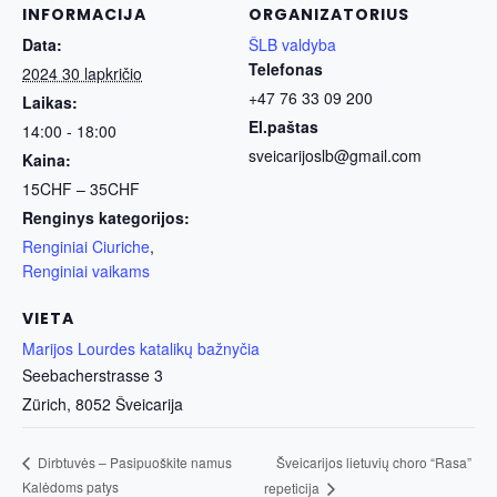
INFORMACIJA
ORGANIZATORIUS
Data:
ŠLB valdyba
Telefonas
2024 30 lapkričio
+47 76 33 09 200
Laikas:
El.paštas
14:00 - 18:00
sveicarijoslb@gmail.com
Kaina:
15CHF – 35CHF
Renginys kategorijos:
Renginiai Ciuriche
,
Renginiai vaikams
VIETA
Marijos Lourdes katalikų bažnyčia
Seebacherstrasse 3
Zürich
,
8052
Šveicarija
Šveicarijos lietuvių choro “Rasa”
Dirbtuvės – Pasipuoškite namus
Kalėdoms patys
repeticija