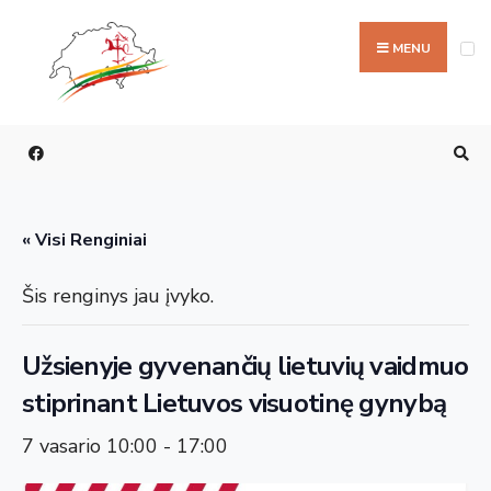
Ieškoti:
Skip
to
MENU
content
« Visi Renginiai
Šis renginys jau įvyko.
Užsienyje gyvenančių lietuvių vaidmuo
stiprinant Lietuvos visuotinę gynybą
7 vasario 10:00
-
17:00