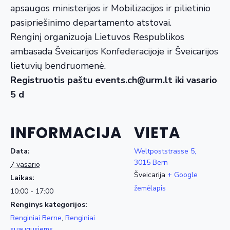
apsaugos ministerijos ir Mobilizacijos ir pilietinio
pasipriešinimo departamento atstovai.
Renginį organizuoja Lietuvos Respublikos
ambasada Šveicarijos Konfederacijoje ir Šveicarijos
lietuvių bendruomenė.
Registruotis paštu events.ch@urm.lt iki vasario
5 d
INFORMACIJA
VIETA
Data:
Weltpoststrasse 5,
3015 Bern
7 vasario
Šveicarija
+ Google
Laikas:
žemėlapis
10:00 - 17:00
Renginys kategorijos:
Renginiai Berne
,
Renginiai
suaugusiems