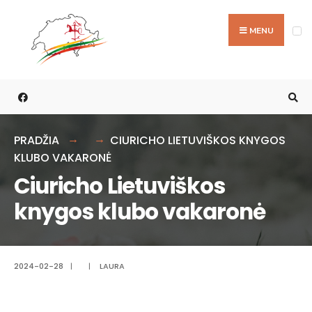
Ieškoti:
Skip
to
MENU
content
PRADŽIA
CIURICHO LIETUVIŠKOS KNYGOS
KLUBO VAKARONĖ
Ciuricho Lietuviškos
knygos klubo vakaronė
2024-02-28
|
|
LAURA