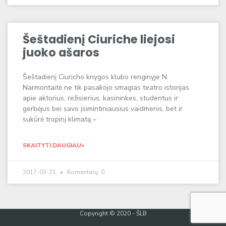
Šeštadienį Ciuriche liejosi
juoko ašaros
Šeštadienį Ciuricho knygos klubo renginyje N.
Narmontaitė ne tik pasakojo smagias teatro istorijas
apie aktorius, režisierius, kasininkes, studentus ir
gerbėjus bei savo įsimintiniausius vaidmenis, bet ir
sukūrė tropinį klimatą –
SKAITYTI DAUGIAU»
2017-03-21
Komentarų: 0
Copyright © 2020 - ŠLB