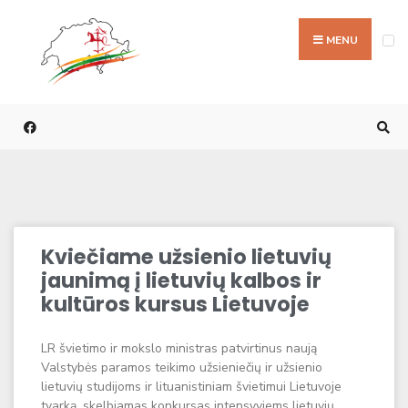
MENU
Kviečiame užsienio lietuvių
jaunimą į lietuvių kalbos ir
kultūros kursus Lietuvoje
LR švietimo ir mokslo ministras patvirtinus naują
Valstybės paramos teikimo užsieniečių ir užsienio
lietuvių studijoms ir lituanistiniam švietimui Lietuvoje
tvarką, skelbiamas konkursas intensyviems lietuvių