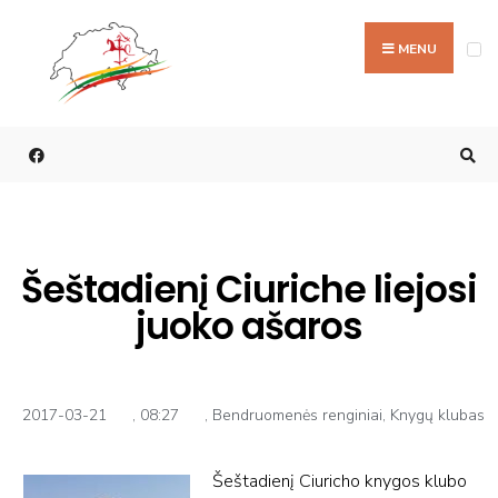
MENU
ILONA KATKIENĖ
Šeštadienį Ciuriche liejosi
juoko ašaros
2017-03-21
,
08:27
,
Bendruomenės renginiai
,
Knygų klubas
Šeštadienį Ciuricho knygos klubo