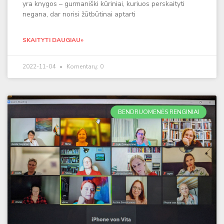
yra knygos – gurmaniški kūriniai, kuriuos perskaityti
negana, dar norisi žūtbūtinai aptarti
SKAITYTI DAUGIAU»
2022-11-04
Komentarų: 0
BENDRUOMENĖS RENGINIAI