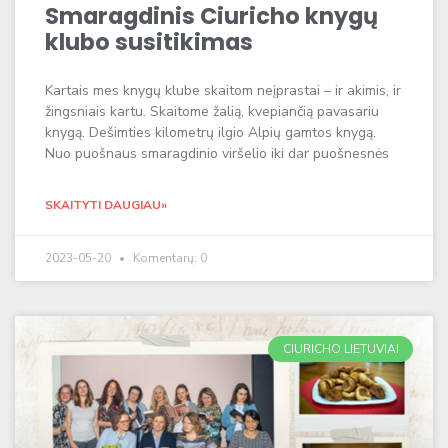
Smaragdinis Ciuricho knygų
klubo susitikimas
Kartais mes knygų klube skaitom neįprastai – ir akimis, ir
žingsniais kartu. Skaitome žalią, kvepiančią pavasariu
knygą. Dešimties kilometrų ilgio Alpių gamtos knygą.
Nuo puošnaus smaragdinio viršelio iki dar puošnesnės
SKAITYTI DAUGIAU»
2023-05-20
Komentarų: 0
CIURICHO LIETUVIAI