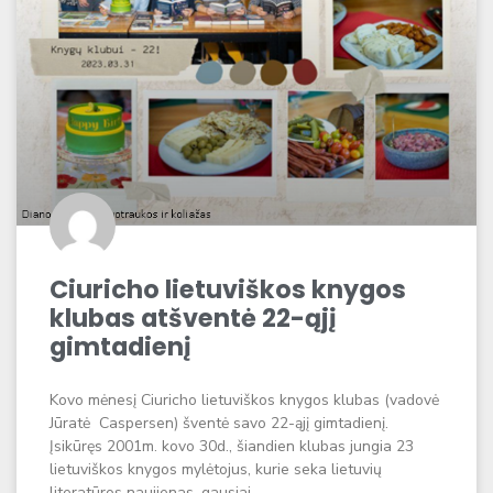
Ciuricho lietuviškos knygos
klubas atšventė 22-ąjį
gimtadienį
Kovo mėnesį Ciuricho lietuviškos knygos klubas (vadovė
Jūratė Caspersen) šventė savo 22-ąjį gimtadienį.
Įsikūręs 2001m. kovo 30d., šiandien klubas jungia 23
lietuviškos knygos mylėtojus, kurie seka lietuvių
literatūros naujienas, gausiai