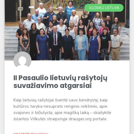
GLOBALI LIETUVA
II Pasaulio lietuvių rašytojų
suva­žiavimo atgarsiai
Kaip lietuvių rašytojai šventė savo bendrystę, kaip
kultūros taryba nesuprato renginio reikšmės, apie
svajones ir bičiulystę, apie magišką laiką – skaitykite
Jolantos Vitkutės straipsnyje draugas.org portale.