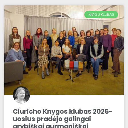
KNYGŲ KLUBAS
Ciuricho Knygos klubas 2025-
uosius pradėjo galingai
grybiškai gurmaniškai