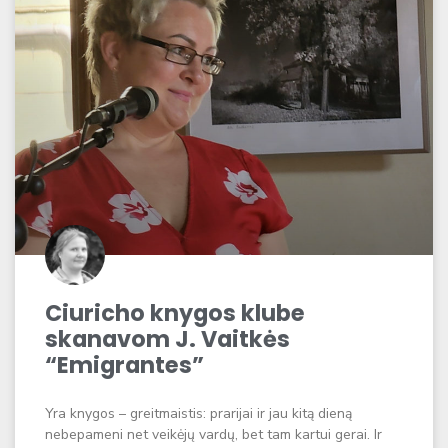
Ciuricho knygos klube
skanavom J. Vaitkės
“Emigrantes”
Yra knygos – greitmaistis: prarijai ir jau kitą dieną
nebepameni net veikėjų vardų, bet tam kartui gerai. Ir