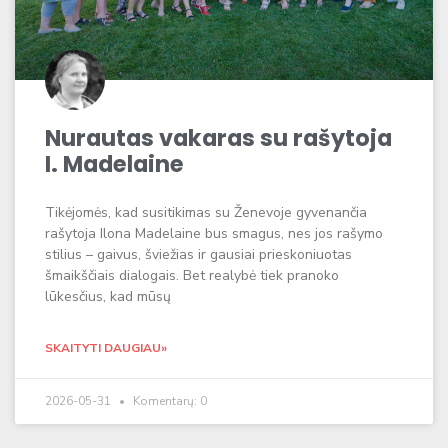
Nurautas vakaras su rašytoja
I. Madelaine
Tikėjomės, kad susitikimas su Ženevoje gyvenančia
rašytoja Ilona Madelaine bus smagus, nes jos rašymo
stilius – gaivus, šviežias ir gausiai prieskoniuotas
šmaikščiais dialogais. Bet realybė tiek pranoko
lūkesčius, kad mūsų
SKAITYTI DAUGIAU»
2026-05-31
Komentarų: 0