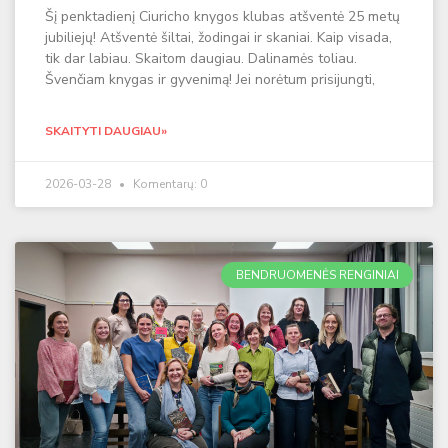
Šį penktadienį Ciuricho knygos klubas atšventė 25 metų
jubiliejų! Atšventė šiltai, žodingai ir skaniai. Kaip visada,
tik dar labiau. Skaitom daugiau. Dalinamės toliau.
Švenčiam knygas ir gyvenimą! Jei norėtum prisijungti,
SKAITYTI DAUGIAU»
2026-03-28
Komentarų: 0
BENDRUOMENĖS RENGINIAI