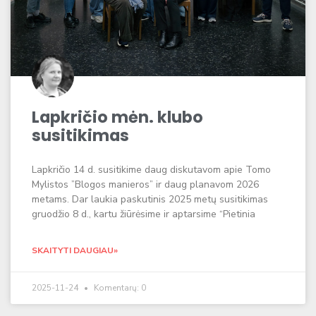
Lapkričio mėn. klubo
susitikimas
Lapkričio 14 d. susitikime daug diskutavom apie Tomo
Mylistos ”Blogos manieros” ir daug planavom 2026
metams. Dar laukia paskutinis 2025 metų susitikimas
gruodžio 8 d., kartu žiūrėsime ir aptarsime “Pietinia
SKAITYTI DAUGIAU»
2025-11-24
Komentarų: 0