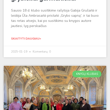
Sausio 18 d. klubo susitikime rašytoja Gabija Grušaitė ir
leidėja Ūla Ambrasaitė pristatė „Grybo sapną“, ir tai buvo
tas retas atvejis, kai po susitikimo su knygos autore
jautiesi, lyg perskaičius
SKAITYTI DAUGIAU»
2025-01-19
Komentarų: 0
KNYGŲ KLUBAS