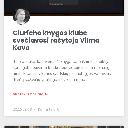
Ciuricho knygos klube
svečiavosi rašytoja Vilma
Kava
Taip atsitiko, kad vienai ši knyga tapo išminties biblija,
kurią gali atsiversti bet kurioje vietoje ir rasti reikalingą
mintį. Kitai – praktinės santykių psichologijos vadovėlis.
Trečią sužavėjo ypatingu muzikiniu ritmu
SKAITYTI DAUGIAU»
2022-09-18
Komentarų: 0