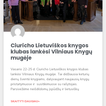
Ciuricho Lietuviškos knygos
klubas lankėsi Vilniaus Knygų
mugėje
Vasario 22-25 d. Ciuricho Lietuviškos knygos klubas
lankėsi Vilniaus Knygų mugėje. Tai didžiausia keturių
dienų šventė knygiams, dalyvaujant naujausių knygų
pristatymuose ir susitikimuose su rašytojais.
Parsivežėme neišdildomų įspūdžių ir lietuviškų
SKAITYTI DAUGIAU»