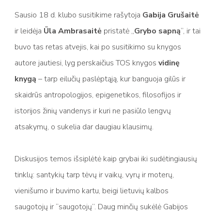
Sausio 18 d. klubo susitikime rašytoja
Gabija Grušaitė
ir leidėja
Ūla Ambrasaitė
pristatė „
Grybo sapną
“, ir tai
buvo tas retas atvejis, kai po susitikimo su knygos
autore jautiesi, lyg perskaičius TOS knygos
vidinę
knygą
– tarp eilučių paslėptąją, kur banguoja gilūs ir
skaidrūs antropologijos, epigenetikos, filosofijos ir
istorijos žinių vandenys ir kuri ne pasiūlo lengvų
atsakymų, o sukelia dar daugiau klausimų.
Diskusijos temos išsiplėtė kaip grybai iki sudėtingiausių
tinklų: santykių tarp tėvų ir vaikų, vyrų ir moterų,
vienišumo ir buvimo kartu, beigi lietuvių kalbos
saugotojų ir “saugotojų”. Daug minčių sukėlė Gabijos