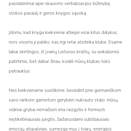
pasidalinimai apie skausmo verbalizacijos būtinybę,
stokos pasaulį ir geros knygos sąvoką.
Įdomu, kad knyga kiekvienai atliepė visai kitus dalykus,
nors visoms ji patiko, kas irgi retai atsitinka klube. Esame
labai skirtingos, iš įvairių Lietuvos kraštų, su unikaliomis
patirtimis, bet dabar žinau, kodėl mūsų klubas toks
patrauklus.
Nes kiekviename susitikime, besėdint prie gurmaniškom
savo rankom gamintom gėrybėm nukrauto stalo, mūsų
vidiniai grybai nemačiom ima raizgytis ir formuoti
neįtikėtiniausias jungtis, žaižaruodami subtiliausiais
emocijų atspalviais, sumezga mus į tvarų, energijos