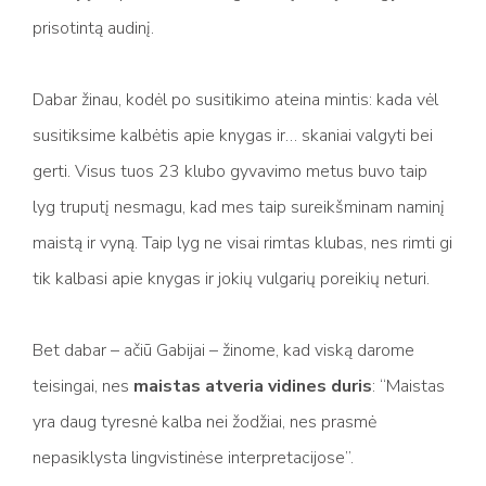
prisotintą audinį.
Dabar žinau, kodėl po susitikimo ateina mintis: kada vėl
susitiksime kalbėtis apie knygas ir… skaniai valgyti bei
gerti. Visus tuos 23 klubo gyvavimo metus buvo taip
lyg truputį nesmagu, kad mes taip sureikšminam naminį
maistą ir vyną. Taip lyg ne visai rimtas klubas, nes rimti gi
tik kalbasi apie knygas ir jokių vulgarių poreikių neturi.
Bet dabar – ačiū Gabijai – žinome, kad viską darome
teisingai, nes
maistas atveria vidines duris
: “Maistas
yra daug tyresnė kalba nei žodžiai, nes prasmė
nepasiklysta lingvistinėse interpretacijose”.