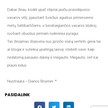
Dabar žinau, kodėl ypač stipriai jaučiu prasidėjusios
vasaros viltį, pjaustant šviežius agurkus pirmiesiems
metų šaltibarščiams, o besibaigiančios vasaros liūdesį,
ruošiant obuolius pirmam rudeniniui pyragui.
Tas žinojimas išlaisvina nuo įpročio viską vertinti: gerai tai
ar blogai ir suteikia ypatingą laisvę: stebėti save, kaip
nedalomą pasaulio dalelę ir mėgautis. Mėgautis, net kai
plauni indus.
Nuotrauka – Dianos Brunner :*
PASIDALINK