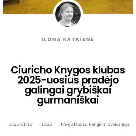
ILONA KATKIENĖ
Ciuricho Knygos klubas
2025-uosius pradėjo
galingai grybiškai
gurmaniškai
2025-01-19
,
15:28
,
Knygų klubas
,
Renginiai Šveicarijoje