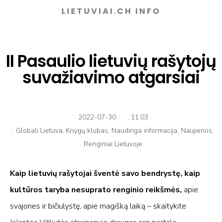
LIETUVIAI.CH INFO
II Pasaulio lietuvių rašytojų
suva­žiavimo atgarsiai
2022-07-30
,
11:03
,
Globali Lietuva
,
Knygų klubas
,
Naudinga informacija
,
Naujienos
,
Renginiai Lietuvoje
Kaip lietuvių rašytojai šventė savo bendrystę, kaip
kultūros taryba
nesuprato
renginio reikšmės,
apie
svajones ir bičiulystę, apie magišką laiką – skaitykite