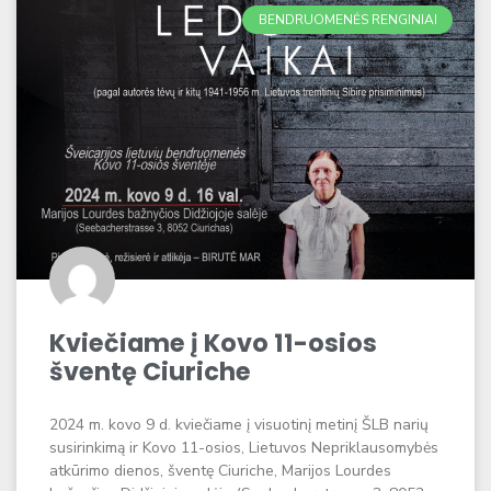
BENDRUOMENĖS RENGINIAI
Kviečiame į Kovo 11-osios
šventę Ciuriche
2024 m. kovo 9 d. kviečiame į visuotinį metinį ŠLB narių
susirinkimą ir Kovo 11-osios, Lietuvos Nepriklausomybės
atkūrimo dienos, šventę Ciuriche, Marijos Lourdes