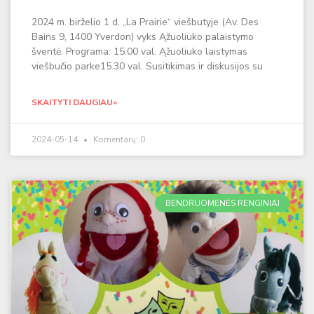
2024 m. birželio 1 d. „La Prairie“ viešbutyje (Av. Des
Bains 9, 1400 Yverdon) vyks Ąžuoliuko palaistymo
šventė. Programa: 15.00 val. Ąžuoliuko laistymas
viešbučio parke15.30 val. Susitikimas ir diskusijos su
SKAITYTI DAUGIAU»
2024-05-14
Komentarų: 0
BENDRUOMENĖS RENGINIAI