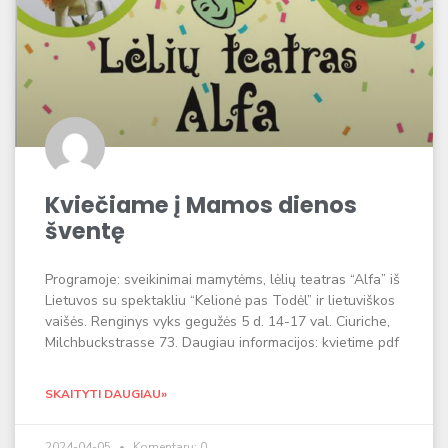
Kviečiame į Mamos dienos
šventę
Programoje: sveikinimai mamytėms, lėlių teatras “Alfa” iš
Lietuvos su spektakliu “Kelionė pas Todėl” ir lietuviškos
vaišės. Renginys vyks gegužės 5 d. 14-17 val. Ciuriche,
Milchbuckstrasse 73. Daugiau informacijos: kvietime pdf
SKAITYTI DAUGIAU»
2024-04-05
Komentarų: 0