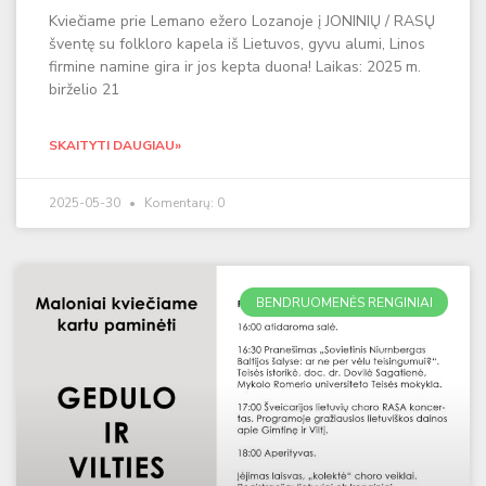
Kviečiame prie Lemano ežero Lozanoje į JONINIŲ / RASŲ
šventę su folkloro kapela iš Lietuvos, gyvu alumi, Linos
firmine namine gira ir jos kepta duona! Laikas: 2025 m.
birželio 21
SKAITYTI DAUGIAU»
2025-05-30
Komentarų: 0
BENDRUOMENĖS RENGINIAI