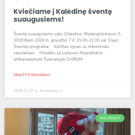
Kviečiame į Kalėdinę šventę
suaugusiems!
Šventė suaugusiems vyks Chleehus, Mädergutstrasse 5,
3018 Bern 2024 m. gruodžio 7 d. 15.00-22.00 val. Days
Šventės programa: Karštas vynas su imbieriniais
sausainiais Pokalbis su Lietuvos Respublikos
ambasadoriumi Šveicarijoje DARIUM
SKAITYTI DAUGIAU»
2024-11-17
Komentarų: 0
NAUJIENOS