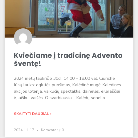
Kviečiame į tradicinę Advento
šventę!
2024 metų lapkričio 30d., 14.00 – 18.00 val. Ciuriche
Jūsų lauks: eglutės puošimas, Kalėdinė mugė, Kalėdinės
akcijos loterija, vaikučių spektaklis, dainelės, eilėraščiai
ir, aišku, vaišės. O svarbiausia – Kalėdų senelio
SKAITYTI DAUGIAU»
2024-11-17
Komentarų: 0