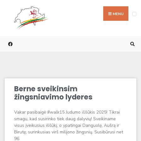
MENU
Berne sveikinsim
žingsniavimo lyderes
Vakar pasibaigė #walk15 Judumo iššūkis 2025! Tikrai
smagu, kad susirinko tiek daug dalyvių! Sveikiname
visus įveikusius iššūkį, o ypatingai Danguolę, Aušrą ir
Birutę, surinkusias virš milijono žingsnių. Susibūrusi net
96