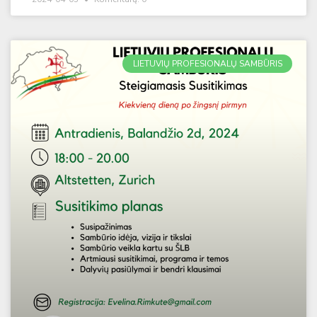
LIETUVIŲ PROFESIONALŲ SAMBŪRIS