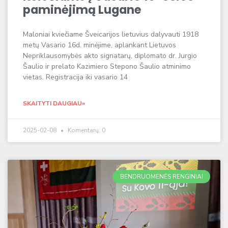
paminėjimą Lugane
Maloniai kviečiame Šveicarijos lietuvius dalyvauti 1918
metų Vasario 16d. minėjime, aplankant Lietuvos
Nepriklausomybės akto signatarų, diplomato dr. Jurgio
Šaulio ir prelato Kazimiero Stepono Šaulio atminimo
vietas. Registracija iki vasario 14
SKAITYTI DAUGIAU»
2025-02-08
Komentarų: 0
BENDRUOMENĖS RENGINIAI