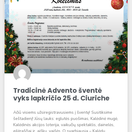
Tradicinė Advento šventė
vyks lapkričio 25 d. Ciuriche​
Ačiū visiems užsiregistravusiems į šventę! Susitiksime
šeštadienį! Jūsų lauks: eglutės puošimas, Kalėdinė mugė,
Kalėdinės akcijos loterija, vaikučių spektaklis, dainelės,
eilėraščiai ir, aišku, vaišės. O svarbiausia – Kalėdų