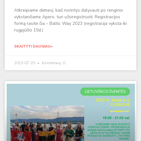
Atkreipiame dėmesį, kad norintys dalyvauti po renginio
vykstančiame Apero, turi užsiregistruoti. Registracijos
formą rasite čia – Baltic Way 2023 (registracija vyksta iki
rugpjūčio 15d.)
SKAITYTI DAUGIAU»
2023-07-20
Komentarų: 0
LIETUVIŠKOS ŠVENTĖS