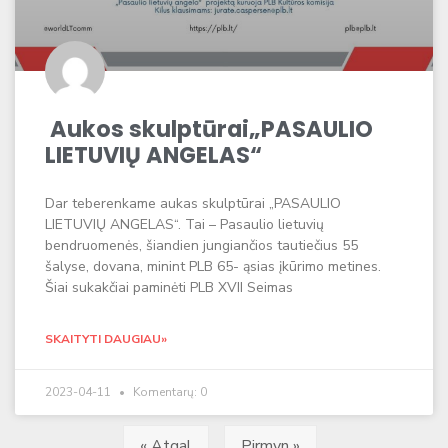
Aukos skulptūrai„PASAULIO
LIETUVIŲ ANGELAS“
Dar teberenkame aukas skulptūrai „PASAULIO
LIETUVIŲ ANGELAS“. Tai – Pasaulio lietuvių
bendruomenės, šiandien jungiančios tautiečius 55
šalyse, dovana, minint PLB 65- ąsias įkūrimo metines.
Šiai sukakčiai paminėti PLB XVII Seimas
SKAITYTI DAUGIAU»
2023-04-11
Komentarų: 0
« Atgal
Pirmyn »