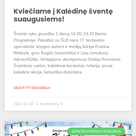
Kviečiame į Kalėdinę šventę
suaugusiems!
Šventė vyks gruodžio 2 dieną 14.30-19.30 Berne.
Programoje: Pokalbis su ŠLB nare, IT testavimo
specialiste, knygos autore ir medijų kūrėja Evelina
Rimkute, gros Rugilė (violončelė) ir Lina (smuikas)
Juknevičiūtės, fortepijonu akomponuos Emilija Rosinienė.
Šventinės vaišės, kalėdiniai kioskeliai, loterija, prizai,
kalėdinė akcija, lietuviška diskoteka.
SKAITYTI DAUGIAU»
2023-11-07
Komentarų: 0
BENDRUOMENĖS RENGINIAI