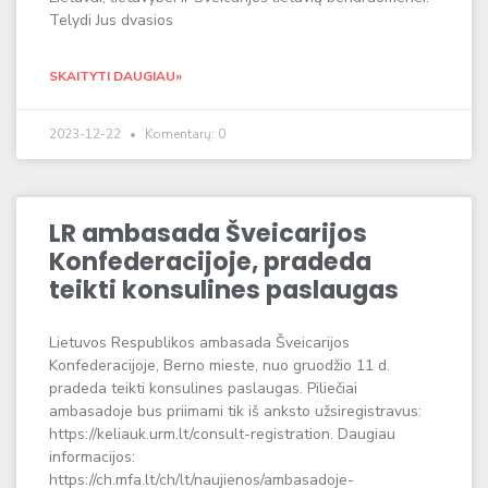
Telydi Jus dvasios
SKAITYTI DAUGIAU»
2023-12-22
Komentarų: 0
LR ambasada Šveicarijos
Konfederacijoje, pradeda
teikti konsulines paslaugas
Lietuvos Respublikos ambasada Šveicarijos
Konfederacijoje, Berno mieste, nuo gruodžio 11 d.
pradeda teikti konsulines paslaugas. Piliečiai
ambasadoje bus priimami tik iš anksto užsiregistravus:
https://keliauk.urm.lt/consult-registration. Daugiau
informacijos:
https://ch.mfa.lt/ch/lt/naujienos/ambasadoje-