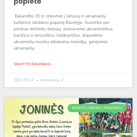
popietė
Balandžio 30 d. rinkomės į lietuvių ir ukrainiečių
kultūrinę labdaros popietę Bazelyje. Susirinko per
penkias dešimtis dalyvių; skanavome ukrainietiškus
barščius ir lietuviškus šaltibarščius, klausėmės
ukrainiečių muzikų atliekamų melodijų, gėrėjomės
ukrainiečių
SKAITYTI DAUGIAU»
2023-05-17
Komentarų: 0
BENDRUOMENĖS RENGINIAI