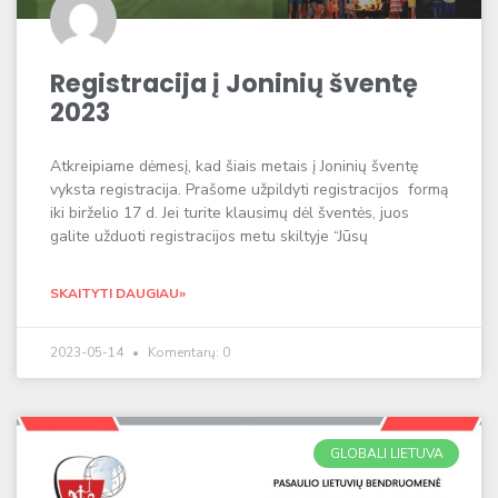
Registracija į Joninių šventę
2023
Atkreipiame dėmesį, kad šiais metais į Joninių šventę
vyksta registracija. Prašome užpildyti registracijos formą
iki birželio 17 d. Jei turite klausimų dėl šventės, juos
galite užduoti registracijos metu skiltyje “Jūsų
SKAITYTI DAUGIAU»
2023-05-14
Komentarų: 0
GLOBALI LIETUVA