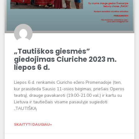
„Tautiškos giesmės”
giedojimas Ciuriche 2023 m.
liepos 6 d.
Liepos 6 d. renkamės Ciuricho ežero Promenadoje (ten,
kur prasideda Sausio 11-osios bėgimas, priešais Operos
teatrą), drauge pavakaroti (19.00-21.00 val.) ir kartu su
Lietuva ir tautiečiais visame pasaulyje sugiedoti
„TAUTIŠKĄ
SKAITYTI DAUGIAU»