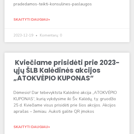
pradedamos-teikti-konsulines-paslaugos
SKAITYTI DAUGIAU»
2023-12-19
Komentarų: 0
Kviečiame prisidėti prie 2023-
ųjų ŠLB Kalėdinės akcijos
„ATOKVĖPIO KUPONAS“
Dėmesio! Dar tebevyktsta Kalėdinė akcija „ATOKVĖPIO
KUPONAS“, kurią vykdysime iki Šv. Kalėdų, t.y. gruodžio
25 d. Kviečiame visus prisidėti prie šios akcijos. Akcijos
aprašas – žemiau. Aukoti galite QR įmokos
SKAITYTI DAUGIAU»