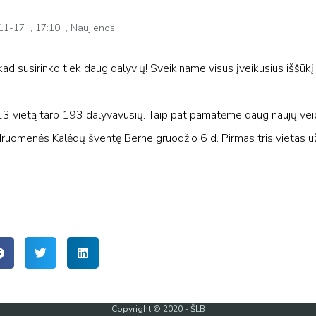
11-17
,
17:10
,
Naujienos
d susirinko tiek daug dalyvių! Sveikiname visus įveikusius iššūkį,
13 vietą tarp 193 dalyvavusių. Taip pat pamatėme daug naujų vei
 bendruomenės Kalėdų šventę Berne gruodžio 6 d. Pirmas tris vietas
Copyright © 2020 - ŠLB