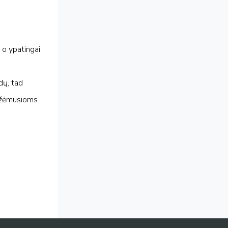
 o ypatingai
dų, tad
 užėmusioms