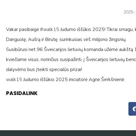
2025-
Vakar pasibaigė
#walk15
Judumo iššūkis 2025! Tikrai smagu, ka
Danguolę, Aušrą ir Birutę, surinkusias virš milijono žingsnių.
Susibūrusi net 96 Šveicarijos lietuvių komanda užėmė aukštą 
kviečiame visus, norinčius susipažinti, į Šveicarijos lietuvių
dalyvėms bus įteikti specialūs prizai!
walk15
Judumo iššūkio 2025 iniciatorė Agnė Šerkšnienė
PASIDALINK