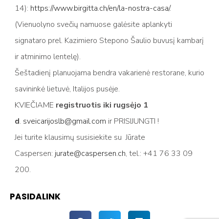
14):
https://www.birgitta.ch/en/la-nostra-casa/
.
(Vienuolyno svečių namuose galėsite aplankyti
signataro prel. Kazimiero Stepono Šaulio buvusį kambarį
ir atminimo lentelę).
Šeštadienį planuojama bendra vakarienė restorane, kurio
savininkė lietuvė, Italijos pusėje.
KVIEČIAME
registruotis iki rugsėjo 1
d
.
sveicarijoslb@gmail.com
ir PRISIJUNGTI !
Jei turite klausimų susisiekite su Jūrate
Caspersen:
jurate@caspersen.ch
, tel.: +41 76 33 09
200.
PASIDALINK