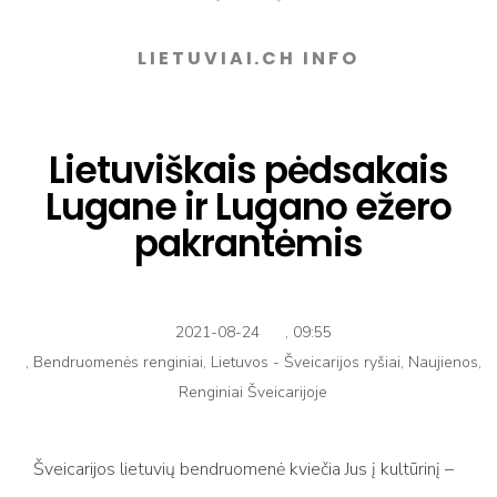
LIETUVIAI.CH INFO
Lietuviškais pėdsakais
Lugane ir Lugano ežero
pakrantėmis
2021-08-24
,
09:55
,
Bendruomenės renginiai
,
Lietuvos - Šveicarijos ryšiai
,
Naujienos
,
Renginiai Šveicarijoje
Šveicarijos lietuvių bendruomenė kviečia Jus į kultūrinį –