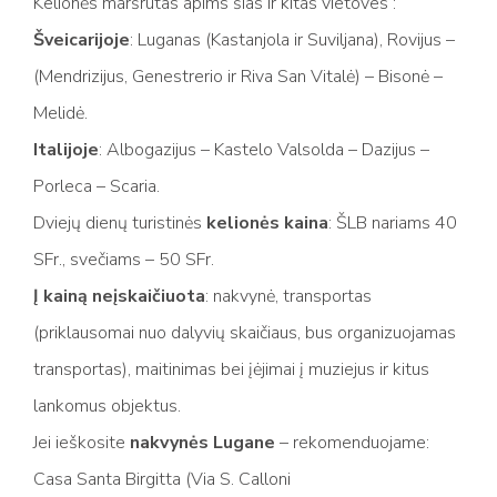
Kelionės maršrutas apims šias ir kitas vietoves :
Šveicarijoje
: Luganas (Kastanjola ir Suviljana), Rovijus –
(Mendrizijus, Genestrerio ir Riva San Vitalė) – Bisonė –
Melidė.
Italijoje
: Albogazijus – Kastelo Valsolda – Dazijus –
Porleca – Scaria.
Dviejų dienų turistinės
kelionės kaina
: ŠLB nariams 40
SFr., svečiams – 50 SFr.
Į kainą neįskaičiuota
: nakvynė, transportas
(priklausomai nuo dalyvių skaičiaus, bus organizuojamas
transportas), maitinimas bei įėjimai į muziejus ir kitus
lankomus objektus.
Jei ieškosite
nakvynės Lugane
– rekomenduojame:
Casa Santa Birgitta (Via S. Calloni