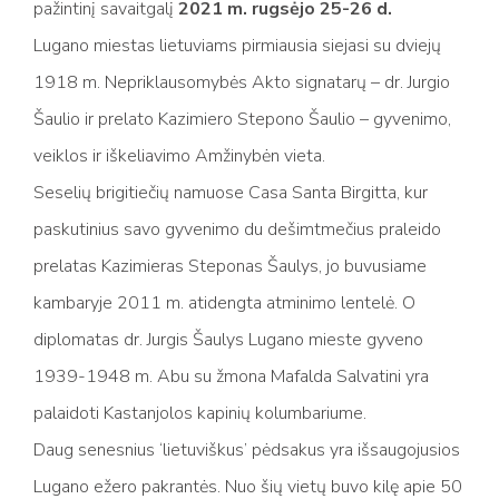
pažintinį savaitgalį
2021 m. rugsėjo 25-26 d.
Lugano miestas lietuviams pirmiausia siejasi su dviejų
1918 m. Nepriklausomybės Akto signatarų – dr. Jurgio
Šaulio ir prelato Kazimiero Stepono Šaulio – gyvenimo,
veiklos ir iškeliavimo Amžinybėn vieta.
Seselių brigitiečių namuose Casa Santa Birgitta, kur
paskutinius savo gyvenimo du dešimtmečius praleido
prelatas Kazimieras Steponas Šaulys, jo buvusiame
kambaryje 2011 m. atidengta atminimo lentelė. O
diplomatas dr. Jurgis Šaulys Lugano mieste gyveno
1939-1948 m. Abu su žmona Mafalda Salvatini yra
palaidoti Kastanjolos kapinių kolumbariume.
Daug senesnius ‘lietuviškus’ pėdsakus yra išsaugojusios
Lugano ežero pakrantės. Nuo šių vietų buvo kilę apie 50