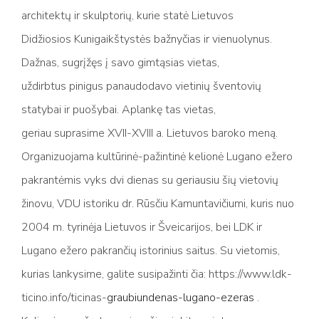
architektų ir skulptorių, kurie statė Lietuvos
Didžiosios Kunigaikštystės bažnyčias ir vienuolynus.
Dažnas, sugrįžęs į savo gimtąsias vietas,
uždirbtus pinigus panaudodavo vietinių šventovių
statybai ir puošybai. Aplankę tas vietas,
geriau suprasime XVII-XVIII a. Lietuvos baroko meną.
Organizuojama kultūrinė-pažintinė kelionė Lugano ežero
pakrantėmis vyks dvi dienas su geriausiu šių vietovių
žinovu, VDU istoriku dr. Rūsčiu Kamuntavičiumi, kuris nuo
2004 m. tyrinėja Lietuvos ir Šveicarijos, bei LDK ir
Lugano ežero pakrančių istorinius saitus. Su vietomis,
kurias lankysime, galite susipažinti čia:
https://www.ldk-
ticino.info/ticinas-
graubiundenas-lugano-ezeras
.