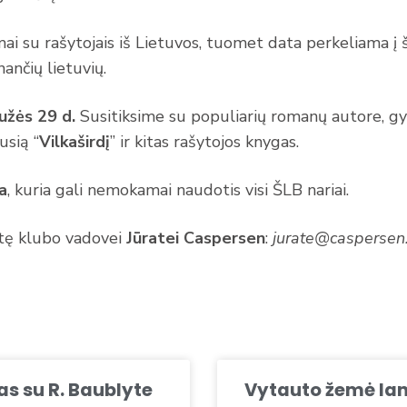
mai su rašytojais iš Lietuvos, tuomet data perkeliama į
nančių lietuvių.
užės 29 d.
Susitiksime su populiarių romanų autore, gy
usią “
Vilkaširdį
” ir kitas rašytojos knygas.
a
, kuria gali nemokamai naudotis visi ŠLB nariai.
nutę klubo vadovei
Jūratei Caspersen
:
jurate@caspersen.
as su R. Baublyte
Vytauto žemė lan