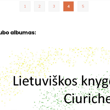
1
2
3
4
5
ubo albumas: