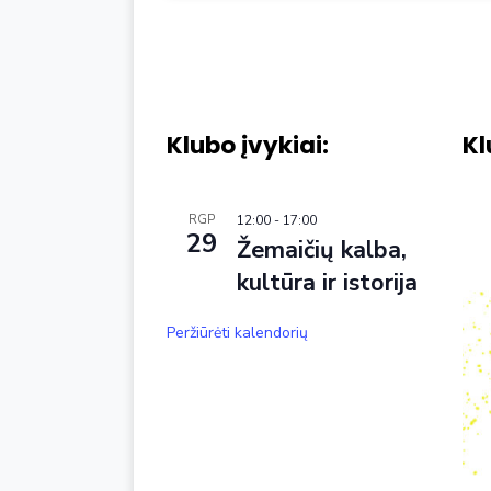
Klubo įvykiai:
Kl
RGP
12:00
-
17:00
29
Žemaičių kalba,
kultūra ir istorija
Peržiūrėti kalendorių