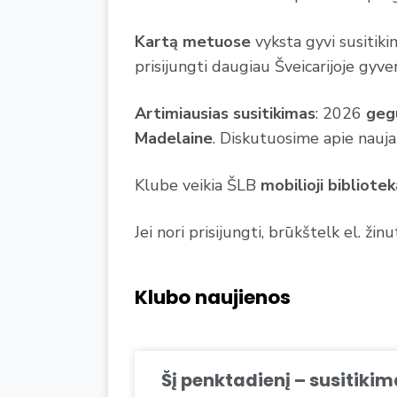
Kartą metuose
vyksta gyvi susitiki
prisijungti daugiau Šveicarijoje gyve
Artimiausias susitikimas
: 2026
geg
Madelaine
. Diskutuosime apie nauja
Klube veikia ŠLB
mobilioji bibliotek
Jei nori prisijungti, brūkštelk el. ži
Klubo naujienos
Šį penktadienį – susitikim