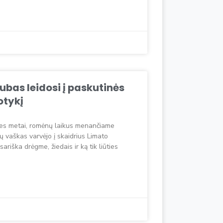
ubas leidosi į paskutinės
otykį
ies metai, romėnų laikus menančiame
ų vaškas varvėjo į skaidrius Limato
riška drėgme, žiedais ir ką tik liūties