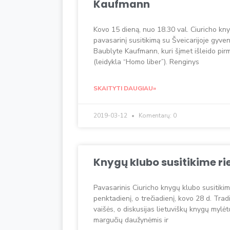
Kaufmann
Kovo 15 dieną, nuo 18.30 val. Ciuricho kny
pavasarinį susitikimą su Šveicarijoje gyve
Baublyte Kaufmann, kuri šįmet išleido pir
(leidykla “Homo liber”). Renginys
SKAITYTI DAUGIAU»
2019-03-12
Komentarų: 0
Knygų klubo susitikime r
Pavasarinis Ciuricho knygų klubo susitikim
penktadienį, o trečiadienį, kovo 28 d. Trad
vaišės, o diskusijas lietuviškų knygų mylėt
margučių daužynėmis ir