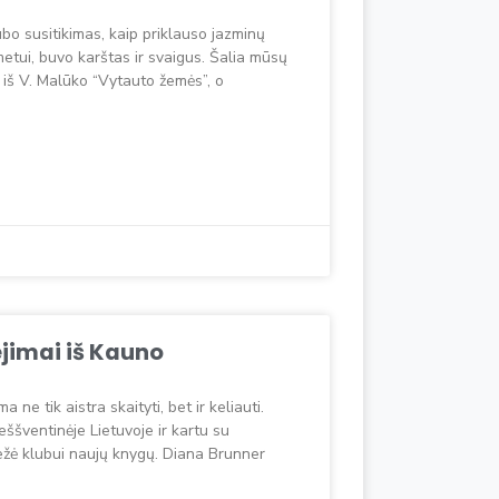
bo susitikimas, kaip priklauso jazminų
metui, buvo karštas ir svaigus. Šalia mūsų
 iš V. Malūko “Vytauto žemės”, o
jimai iš Kauno
ne tik aistra skaityti, bet ir keliauti.
eššventinėje Lietuvoje ir kartu su
vežė klubui naujų knygų. Diana Brunner