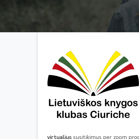
virtualius
susitikimus per zoom pro