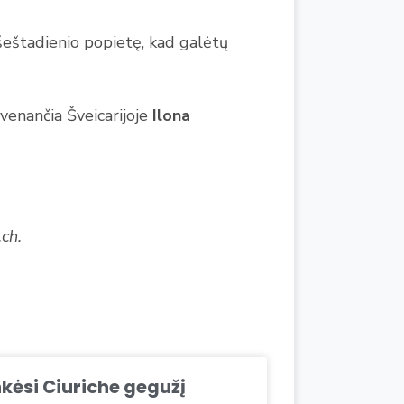
 šeštadienio popietę, kad galėtų
venančia Šveicarijoje
Ilona
ch.
kėsi Ciuriche gegužį