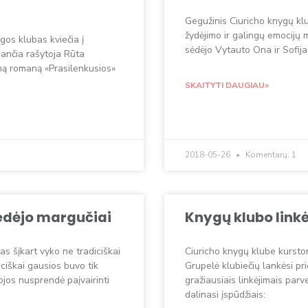
Gegužinis Ciuricho knygų klu
žydėjimo ir galingų emocijų 
gos klubas kviečia į
sėdėjo Vytauto Ona ir Sofija
nančia rašytoja Rūta
mą romaną «Prasilenkusios»
SKAITYTI DAUGIAU»
2018-05-26
Komentarų: 1
iedėjo margučiai
Knygų klubo linkė
as šįkart vyko ne tradiciškai
Ciuricho knygų klube kurstoma 
iciškai gausios buvo tik
Grupelė klubiečių lankėsi pri
ojos nusprendė paįvairinti
gražiausiais linkėjimais par
dalinasi įspūdžiais: