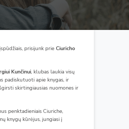
įspūdžiais, prisijunk prie
Ciuricho
rgiui Kunčinui
, klubas laukia visų
s padiskutuoti apie knygas, ir
šgirsti skirtingiausias nuomones ir
us penktadieniais Ciuriche,
mų knygų kūrėjus, jungiasi į