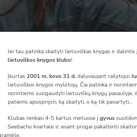
Jei tau patinka skaityti lietuviškas knygas ir dalintis 
lietuviškos knygos klubo
!
Įkurtas
2001 m. kovo 31 d.
dalyvaujant rašytojui
Ju
lietuviškos knygos mylėtojų. Čia patinka ir norintiem
norintiems susigaudyti lietuviškų knygų pasaulyje, i
patiems apsispręsti, ką skaityti, o ką tik pavartyti…
Klubas renkasi 4-5 kartus metuose į
gyvus
susitikim
Seebacho kvartale ir, esant progai pakalbinti skaito
gramėlę.