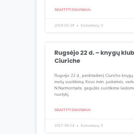
SKAITYTI DAUGIAU»
2018-03-29
Komentarų: 0
Rugsėjo 22 d. – knygų klu
Ciuriche
Rugsėjo 22 d., penktadienį Ciuricho knygų kl
metų susitikimą. Kovo mėn. juokėmės, verk
N.Narmontaite, gegužės susitikime leidomė
nuotykį,
SKAITYTI DAUGIAU»
2017-09-14
Komentarų: 0