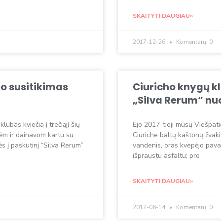
SKAITYTI DAUGIAU»
2017-12-26
Komentarų: 0
bo susitikimas
Ciuricho knygų kl
„Silva Rerum“ nu
ubas kviečia į trečiąjį šių
Ėjo 2017-tieji mūsų Viešpat
ėm ir dainavom kartu su
Ciuriche baltų kaštonų žvaki
s į paskutinį “Silva Rerum”
vandenis, oras kvepėjo pavasa
išpraustu asfaltu; pro
SKAITYTI DAUGIAU»
2017-06-14
Komentarų: 0