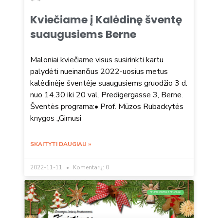
Kviečiame į Kalėdinę šventę
suaugusiems Berne
Maloniai kviečiame visus susirinkti kartu
palydėti nueinančius 2022-uosius metus
kalėdinėje šventėje suaugusiems gruodžio 3 d.
nuo 14.30 iki 20 val. Predigergasse 3, Berne.
Šventės programa:• Prof. Mūzos Rubackytės
knygos „Gimusi
SKAITYTI DAUGIAU »
2022-11-11
Komentarų: 0
BENDRUOMENĖS RENGINIAI