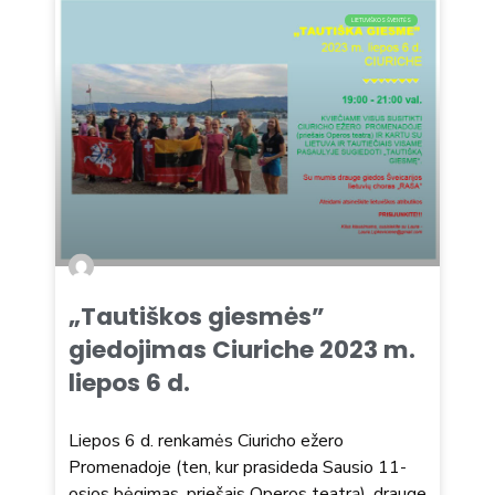
LIETUVIŠKOS ŠVENTĖS
„Tautiškos giesmės”
giedojimas Ciuriche 2023 m.
liepos 6 d.
Liepos 6 d. renkamės Ciuricho ežero
Promenadoje (ten, kur prasideda Sausio 11-
osios bėgimas, priešais Operos teatrą), drauge