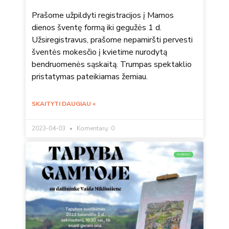
Prašome užpildyti registracijos į Mamos
dienos šventę formą iki gegužės 1 d.
Užsiregistravus, prašome nepamiršti pervesti
šventės mokesčio į kvietime nurodytą
bendruomenės sąskaitą. Trumpas spektaklio
pristatymas pateikiamas žemiau.
SKAITYTI DAUGIAU »
2023-04-03
Komentarų: 0
NAUJIENOS