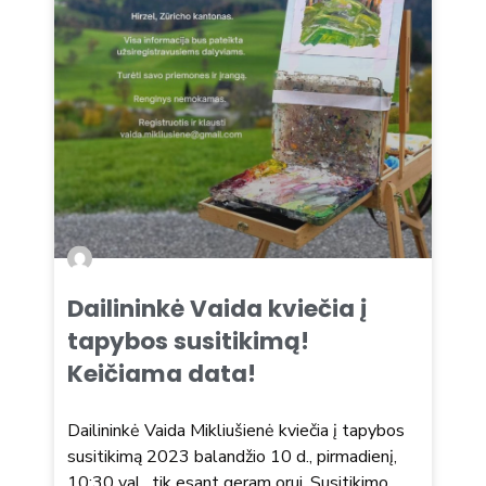
Dailininkė Vaida kviečia į
tapybos susitikimą!
Keičiama data!
Dailininkė Vaida Mikliušienė kviečia į tapybos
susitikimą 2023 balandžio 10 d., pirmadienį,
10:30 val., tik esant geram orui. Susitikimo