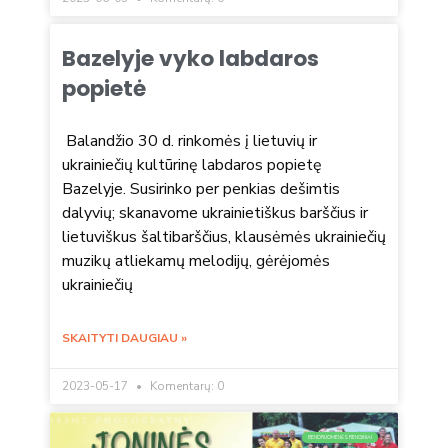
Bazelyje vyko labdaros
popietė
Balandžio 30 d. rinkomės į lietuvių ir
ukrainiečių kultūrinę labdaros popietę
Bazelyje. Susirinko per penkias dešimtis
dalyvių; skanavome ukrainietiškus barščius ir
lietuviškus šaltibarščius, klausėmės ukrainiečių
muzikų atliekamų melodijų, gėrėjomės
ukrainiečių
SKAITYTI DAUGIAU »
2023-05-17
Komentarų: 0
BENDRUOMENĖS RENGINIAI