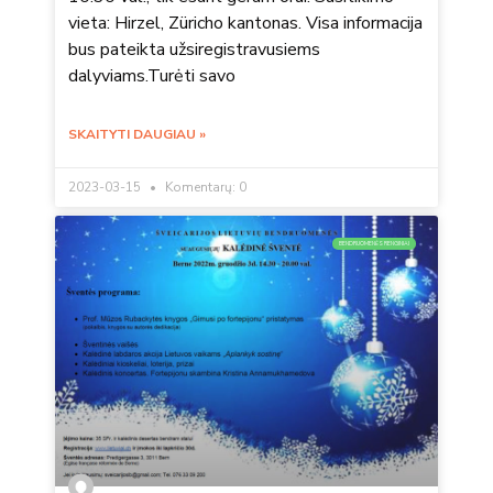
vieta: Hirzel, Züricho kantonas. Visa informacija
bus pateikta užsiregistravusiems
dalyviams.Turėti savo
SKAITYTI DAUGIAU »
2023-03-15
Komentarų: 0
BENDRUOMENĖS RENGINIAI