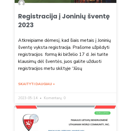
Registracija į Joninių šventę
2023
Atkreipiame dėmesį, kad šiais metais į Joninių
šventę vyksta registracija. Prašome užpildyti
registracijos formą iki birželio 17 d. Jei turite
klausimų dėl šventės, juos galite užduoti
registracijos metu skiltyje “Jūsų
SKAITYTI DAUGIAU »
2023-05-14
Komentarų: 0
GLOBALI LIETUVA