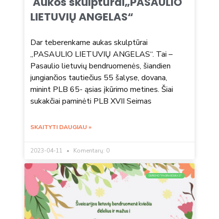
Aukos skulptūrai„PASAULIO
LIETUVIŲ ANGELAS“
Dar teberenkame aukas skulptūrai
„PASAULIO LIETUVIŲ ANGELAS“. Tai –
Pasaulio lietuvių bendruomenės, šiandien
jungiančios tautiečius 55 šalyse, dovana,
minint PLB 65- ąsias įkūrimo metines. Šiai
sukakčiai paminėti PLB XVII Seimas
SKAITYTI DAUGIAU »
2023-04-11
Komentarų: 0
CIURICHO "PAGRANDUKAS"