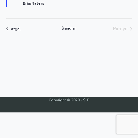
Brig/Naters
Pirmyn
Šiandien
Renginiai
Atgal
Renginia
Copyright © 2020 - ŠLB