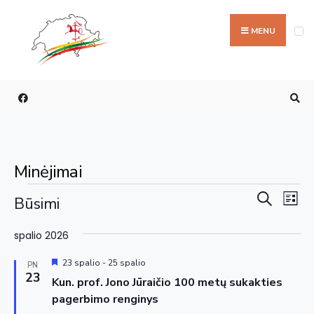
MENU
Minėjimai
Rengi
Re
Paieška
Būsimi
Sąraš
Vi
paieš
Pasirinkti
Na
spalio 2026
ir
datą
Siūloma
perži
23 spalio
-
25 spalio
PN
23
Kun. prof. Jono Jūraičio 100 metų sukakties
navig
pagerbimo renginys