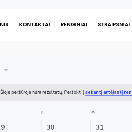
NIS
KONTAKTAI
RENGINIAI
STRAIPSNIAI
o
Šioje peržiūroje nėra rezultatų. Peršokti į
sekantį artėjantį ren
Notice
K
PN
0
0
0
29
30
31