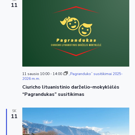
11
11 sausio 10:00
-
14:00
„Pagranduko” susitikimai 2025-
2026 m.m.
Ciuricho lituanistinio darželio–mokyklėlės
“Pagrandukas” susitikimas
SK
11