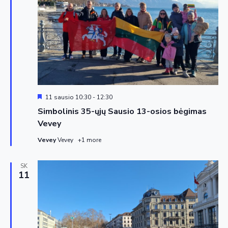
Siūloma
11 sausio 10:30
-
12:30
Simbolinis 35-ųjų Sausio 13-osios bėgimas
Vevey
Vevey
Vevey
+1 more
SK
11