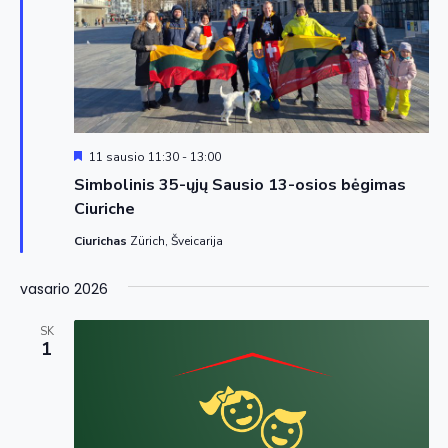
Siūloma
11 sausio 11:30
-
13:00
Simbolinis 35-ųjų Sausio 13-osios bėgimas
Ciuriche
Ciurichas
Zürich, Šveicarija
vasario 2026
SK
1