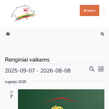
MENU
Renginiai vaikams
Rengi
Re
Paieška
2025-09-07
 - 
2026-08-08
Sąraš
Vi
paieš
Pasirinkti
Na
rugsėjo 2025
ir
datą
perži
SK
7
navig