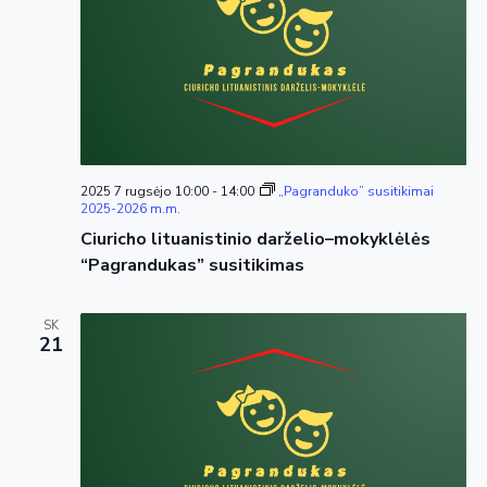
2025 7 rugsėjo 10:00
-
14:00
„Pagranduko” susitikimai
2025-2026 m.m.
Ciuricho lituanistinio darželio–mokyklėlės
“Pagrandukas” susitikimas
SK
21