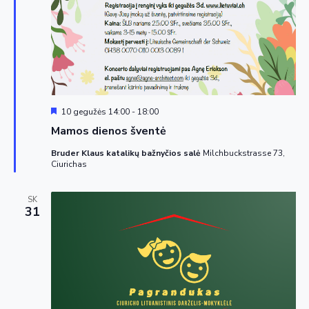
Siūloma
10 gegužės 14:00
-
18:00
Mamos dienos šventė
Bruder Klaus katalikų bažnyčios salė
Milchbuckstrasse 73,
Ciurichas
SK
31