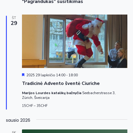
“Pagrandukas” susitikimas
ŠT
29
Siūloma
2025 29 lapkričio 14:00
-
18:00
Tradicinė Advento šventė Ciuriche
Marijos Lourdes katalikų bažnyčia
Seebacherstrasse 3,
Zürich, Šveicarija
15CHF – 35CHF
sausio 2026
SK