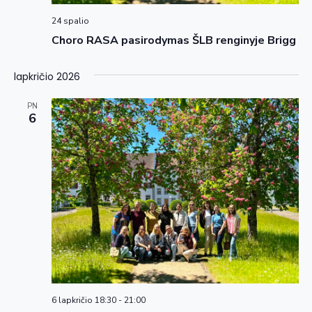
24 spalio
Choro RASA pasirodymas ŠLB renginyje Brigg
lapkričio 2026
PN
6
6 lapkričio 18:30
-
21:00