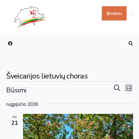
MENU
Šveicarijos lietuvių choras
Rengi
Re
Paieška
Būsimi
Sąraš
Vi
paieš
Pasirinkti
Na
rugpjūčio 2026
ir
datą
perži
PN
21
navig