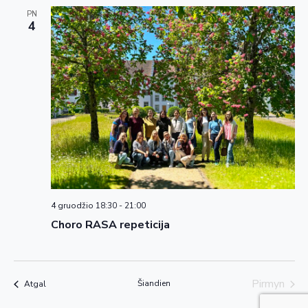
PN
4
4 gruodžio 18:30
-
21:00
Choro RASA repeticija
Pirmyn
Šiandien
Renginiai
Atgal
Renginia