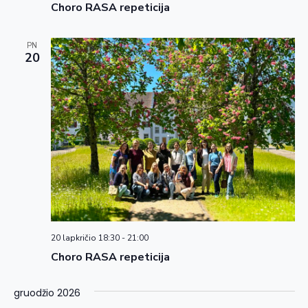
Choro RASA repeticija
PN
20
20 lapkričio 18:30
-
21:00
Choro RASA repeticija
gruodžio 2026