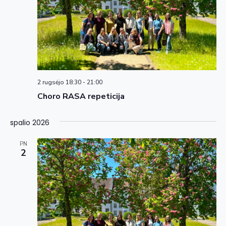
2 rugsėjo 18:30
-
21:00
Choro RASA repeticija
spalio 2026
PN
2