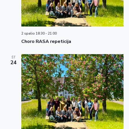
2 spalio 18:30
-
21:00
Choro RASA repeticija
ŠT
24