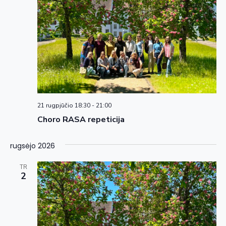
21 rugpjūčio 18:30
-
21:00
Choro RASA repeticija
rugsėjo 2026
TR
2