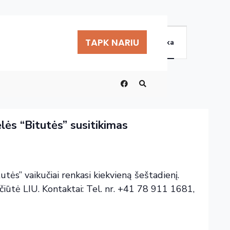
Renginys
TAPK NARIU
Rasti Renginiai
Sąrašas
Mėnuo
Nuotrauka
Views
Navigation
lės “Bitutės” susitikimas
tės” vaikučiai renkasi kiekvieną šeštadienį.
iūtė LIU. Kontaktai: Tel. nr. +41 78 911 1681,