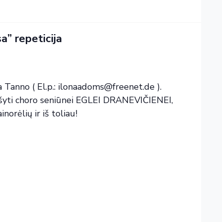
a” repeticija
a Tanno ( El.p.: ilonaadoms@freenet.de ).
rašyti choro seniūnei EGLEI DRANEVIČIENEI,
orėlių ir iš toliau!