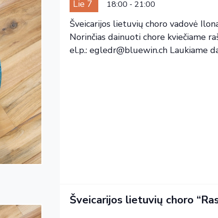
Lie 7
18:00
-
21:00
Šveicarijos lietuvių choro vadovė Ilon
Norinčias dainuoti chore kviečiame 
el.p.: egledr@bluewin.ch Laukiame dain
Šveicarijos lietuvių choro “Ras