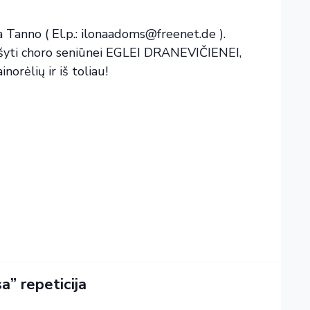
a Tanno ( El.p.: ilonaadoms@freenet.de ).
rašyti choro seniūnei EGLEI DRANEVIČIENEI,
orėlių ir iš toliau!
a” repeticija