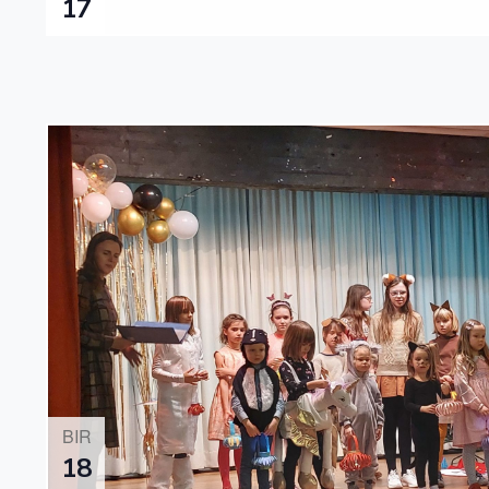
17
BIR
18