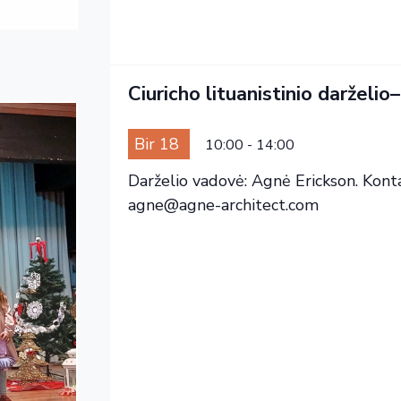
Ciuricho lituanistinio darželi
Bir 18
10:00
-
14:00
Darželio vadovė: Agnė Erickson. Konta
agne@agne-architect.com