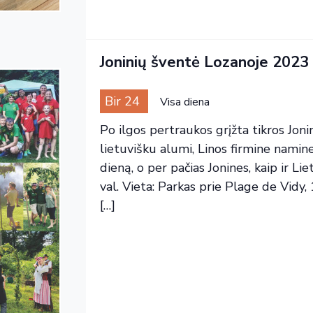
Joninių šventė Lozanoje 2023
Bir 24
Visa diena
Po ilgos pertraukos grįžta tikros Jonin
lietuvišku alumi, Linos firmine namine 
dieną, o per pačias Jonines, kaip ir Li
val. Vieta: Parkas prie Plage de Vidy
[…]