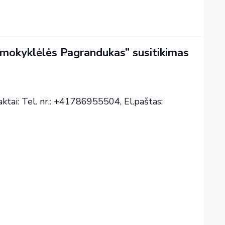
o–mokyklėlės Pagrandukas” susitikimas
ktai: Tel. nr.: +41786955504, El.paštas: