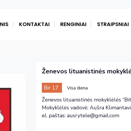
NIS
KONTAKTAI
RENGINIAI
STRAIPSNIAI
io
 - 
dabar
Ženevos lituanistinės mokyklė
Bir 17
Visa diena
Ženevos lituanistinės mokyklėlės “Bitu
Mokyklėlės vadovė: Aušra Klimantavič
el. paštas: ausrytele@gmail.com