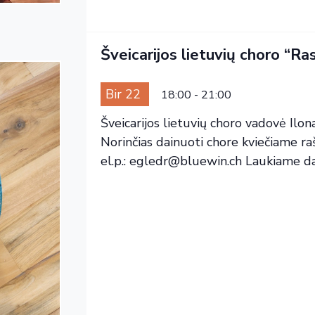
Šveicarijos lietuvių choro “Ras
Bir 22
18:00
-
21:00
Šveicarijos lietuvių choro vadovė Ilon
Norinčias dainuoti chore kviečiame 
el.p.: egledr@bluewin.ch Laukiame dain