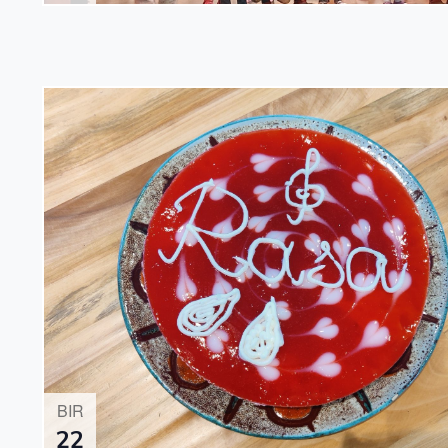
BIR
22