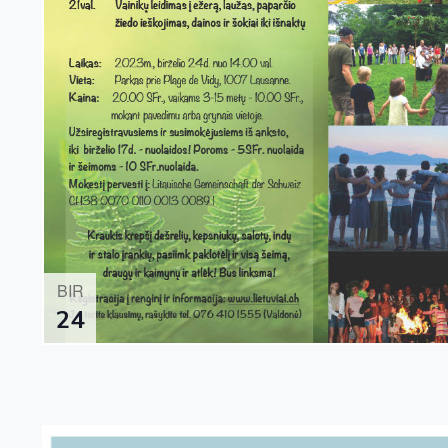
BIR
24