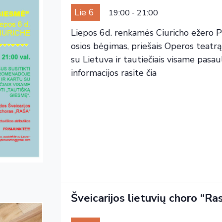
Lie 6
19:00
-
21:00
Liepos 6d. renkamės Ciuricho ežero P
osios bėgimas, priešais Operos teatrą)
su Lietuva ir tautiečiais visame pas
informacijos rasite čia
Šveicarijos lietuvių choro “Ras