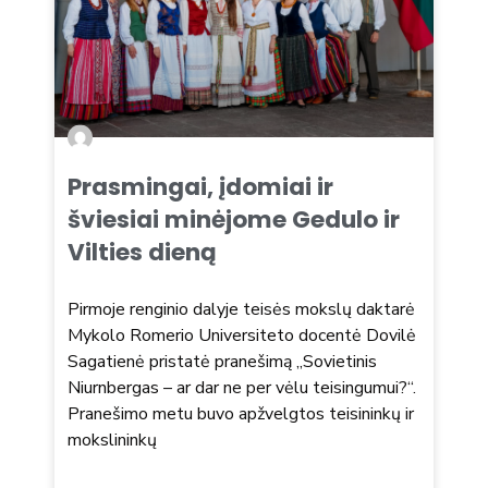
Prasmingai, įdomiai ir
šviesiai minėjome Gedulo ir
Vilties dieną
Pirmoje renginio dalyje teisės mokslų daktarė
Mykolo Romerio Universiteto docentė Dovilė
Sagatienė pristatė pranešimą „Sovietinis
Niurnbergas – ar dar ne per vėlu teisingumui?“.
Pranešimo metu buvo apžvelgtos teisininkų ir
mokslininkų