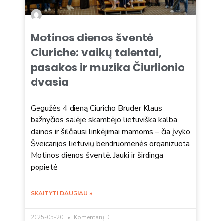
Motinos dienos šventė
Ciuriche: vaikų talentai,
pasakos ir muzika Čiurlionio
dvasia
Gegužės 4 dieną Ciuricho Bruder Klaus
bažnyčios salėje skambėjo lietuviška kalba,
dainos ir šilčiausi linkėjimai mamoms – čia įvyko
Šveicarijos lietuvių bendruomenės organizuota
Motinos dienos šventė. Jauki ir širdinga
popietė
SKAITYTI DAUGIAU »
2025-05-20
Komentarų: 0