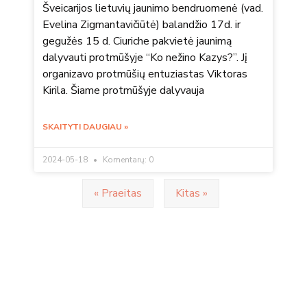
Šveicarijos lietuvių jaunimo bendruomenė (vad.
Evelina Zigmantavičiūtė) balandžio 17d. ir
gegužės 15 d. Ciuriche pakvietė jaunimą
dalyvauti protmūšyje “Ko nežino Kazys?”. Jį
organizavo protmūšių entuziastas Viktoras
Kirila. Šiame protmūšyje dalyvauja
SKAITYTI DAUGIAU »
2024-05-18
Komentarų: 0
« Praeitas
Kitas »