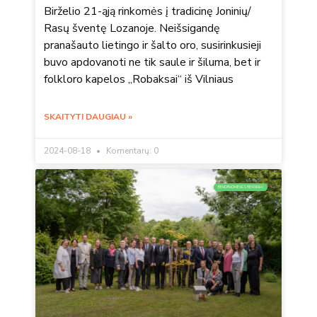
Birželio 21-ąją rinkomės į tradicinę Joninių/
Rasų šventę Lozanoje. Neišsigandę
pranašauto lietingo ir šalto oro, susirinkusieji
buvo apdovanoti ne tik saule ir šiluma, bet ir
folkloro kapelos „Robaksai“ iš Vilniaus
SKAITYTI DAUGIAU »
2024-08-18
Komentarų: 0
BENDRUOMENĖS RENGINIAI