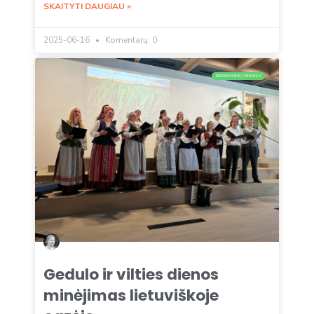
SKAITYTI DAUGIAU »
2025-06-16
Komentarų: 0
BENDRUOMENĖS RENGINIAI
Gedulo ir vilties dienos
minėjimas lietuviškoje