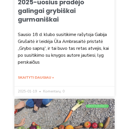
2025-uosius pradėjo
galingai grybiškai
gurmaniškai
Sausio 18 d. klubo susitikime rašytoja Gabija
Grušaitė ir leidėja Ūla Ambrasaitė pristatė
„Grybo sapną“, ir tai buvo tas retas atvejis, kai
po susitikimo su knygos autore jautiesi, lyg
perskaičius
SKAITYTI DAUGIAU »
2025-01-19
Komentarų: 0
CIURICHO "PAGRANDUKAS"