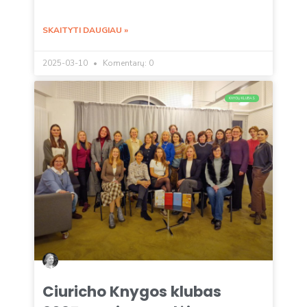
SKAITYTI DAUGIAU »
2025-03-10
Komentarų: 0
KNYGŲ KLUBAS
Ciuricho Knygos klubas