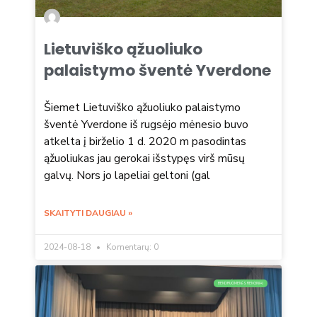
Lietuviško ąžuoliuko
palaistymo šventė Yverdone
Šiemet Lietuviško ąžuoliuko palaistymo
šventė Yverdone iš rugsėjo mėnesio buvo
atkelta į birželio 1 d. 2020 m pasodintas
ąžuoliukas jau gerokai išstypęs virš mūsų
galvų. Nors jo lapeliai geltoni (gal
SKAITYTI DAUGIAU »
2024-08-18
Komentarų: 0
BENDRUOMENĖS RENGINIAI