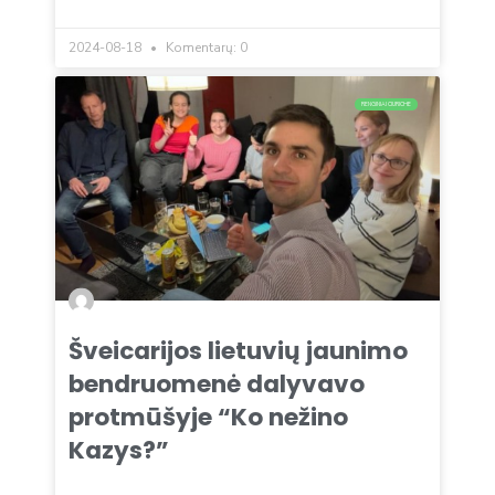
2024-08-18
Komentarų: 0
RENGINIAI CIURICHE
Šveicarijos lietuvių jaunimo
bendruomenė dalyvavo
protmūšyje “Ko nežino
Kazys?”