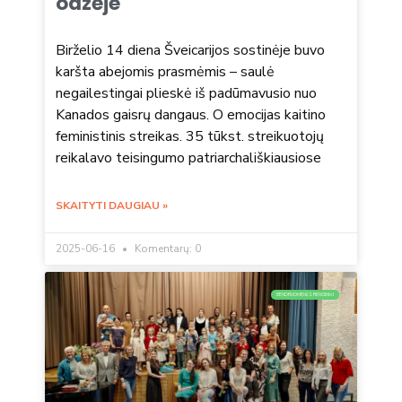
oazėje
Birželio 14 diena Šveicarijos sostinėje buvo
karšta abejomis prasmėmis – saulė
negailestingai plieskė iš padūmavusio nuo
Kanados gaisrų dangaus. O emocijas kaitino
feministinis streikas. 35 tūkst. streikuotojų
reikalavo teisingumo patriarchališkiausiose
SKAITYTI DAUGIAU »
2025-06-16
Komentarų: 0
BENDRUOMENĖS RENGINIAI