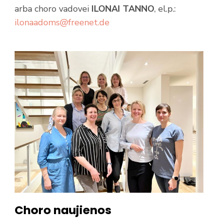
arba choro vadovei
ILONAI TANNO
, el.p.:
ilonaadoms@freenet.de
Choro naujienos