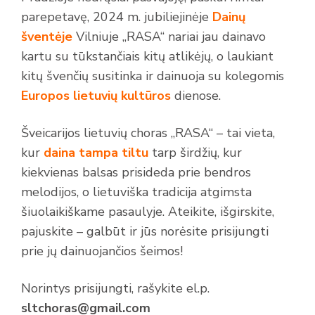
parepetavę, 2024 m. jubiliejinėje
Dainų
šventėje
Vilniuje „RASA“ nariai jau dainavo
kartu su tūkstančiais kitų atlikėjų, o laukiant
kitų švenčių susitinka ir dainuoja su kolegomis
Europos lietuvių kultūros
dienose.
Šveicarijos lietuvių choras „RASA“ – tai vieta,
kur
daina tampa tiltu
tarp širdžių, kur
kiekvienas balsas prisideda prie bendros
melodijos, o lietuviška tradicija atgimsta
šiuolaikiškame pasaulyje. Ateikite, išgirskite,
pajuskite – galbūt ir jūs norėsite prisijungti
prie jų dainuojančios šeimos!
Norintys prisijungti, rašykite
el.p.
sltchoras@gmail.com