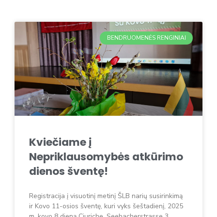
BENDRUOMENĖS RENGINIAI
Kviečiame į
Nepriklausomybės atkūrimo
dienos šventę!
Registracija į visuotinį metinį ŠLB narių susirinkimą
ir Kovo 11-osios šventę, kuri vyks šeštadienį, 2025
m. kovo 8 dieną Ciuriche, Seebacherstrasse 3.