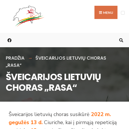
MENU
PRADŽIA
ŠVEICARIJOS LIETUVIŲ CHORAS
„RASA“
ŠVEICARIJOS LIETUVIŲ
CHORAS „RASA“
Šveicarijos lietuvių choras susikūrė
2022 m.
gegužės 13 d.
Ciuriche, kai į pirmąją repeticiją