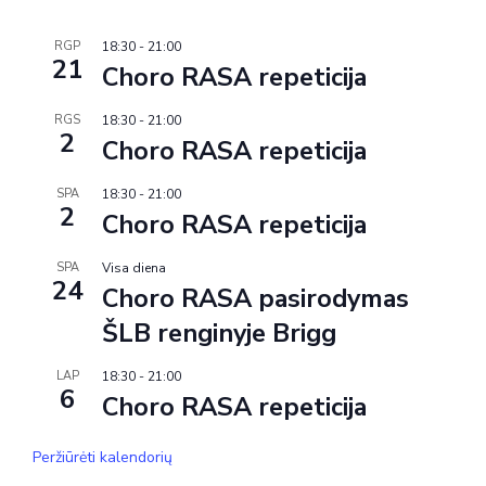
RGP
18:30
-
21:00
21
Choro RASA repeticija
RGS
18:30
-
21:00
2
Choro RASA repeticija
SPA
18:30
-
21:00
2
Choro RASA repeticija
SPA
Visa diena
24
Choro RASA pasirodymas
ŠLB renginyje Brigg
LAP
18:30
-
21:00
6
Choro RASA repeticija
Peržiūrėti kalendorių