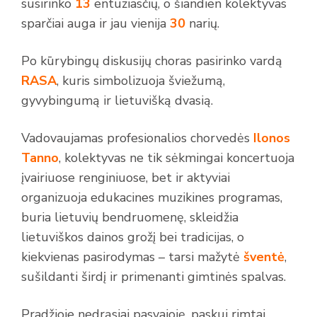
susirinko
13
entuziasčių, o šiandien kolektyvas
sparčiai auga ir jau vienija
30
narių.
Po kūrybingų diskusijų choras pasirinko vardą
RASA
, kuris simbolizuoja šviežumą,
gyvybingumą ir lietuvišką dvasią.
Vadovaujamas profesionalios chorvedės
Ilonos
Tanno
, kolektyvas ne tik sėkmingai koncertuoja
įvairiuose renginiuose, bet ir aktyviai
organizuoja edukacines muzikines programas,
buria lietuvių bendruomenę, skleidžia
lietuviškos dainos grožį bei tradicijas, o
kiekvienas pasirodymas – tarsi mažytė
šventė
,
sušildanti širdį ir primenanti gimtinės spalvas.
Pradžioje nedrąsiai pasvajoję, paskui rimtai